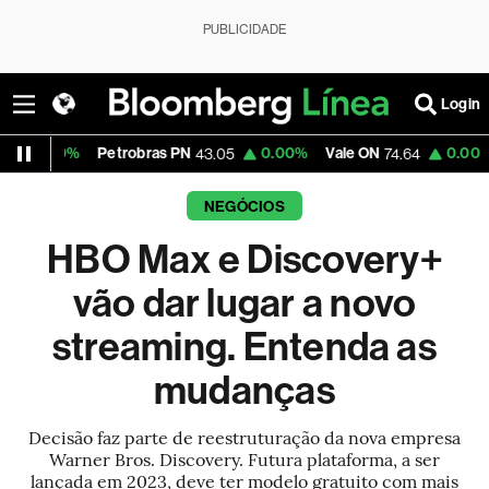
PUBLICIDADE
Login
Petrobras PN
0.00%
Vale ON
0.00%
Itaú PN
43.05
74.64
4
NEGÓCIOS
HBO Max e Discovery+
vão dar lugar a novo
streaming. Entenda as
mudanças
Decisão faz parte de reestruturação da nova empresa
Warner Bros. Discovery. Futura plataforma, a ser
lançada em 2023, deve ter modelo gratuito com mais