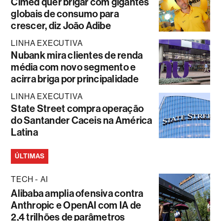
Cimed quer brigar com gigantes
globais de consumo para
crescer, diz João Adibe
LINHA EXECUTIVA
Nubank mira clientes de renda
média com novo segmento e
acirra briga por principalidade
LINHA EXECUTIVA
State Street compra operação
do Santander Caceis na América
Latina
ÚLTIMAS
TECH - AI
Alibaba amplia ofensiva contra
Anthropic e OpenAI com IA de
2,4 trilhões de parâmetros