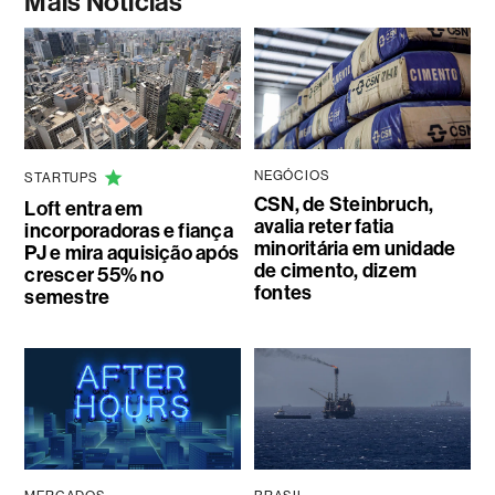
Mais Notícias
NEGÓCIOS
STARTUPS
CSN, de Steinbruch,
Loft entra em
avalia reter fatia
incorporadoras e fiança
minoritária em unidade
PJ e mira aquisição após
de cimento, dizem
crescer 55% no
fontes
semestre