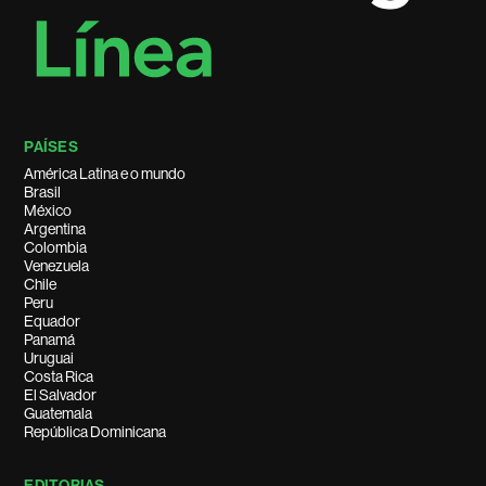
PAÍSES
América Latina e o mundo
Brasil
México
Argentina
Colombia
Venezuela
Chile
Peru
Equador
Panamá
Uruguai
Costa Rica
El Salvador
Guatemala
República Dominicana
EDITORIAS