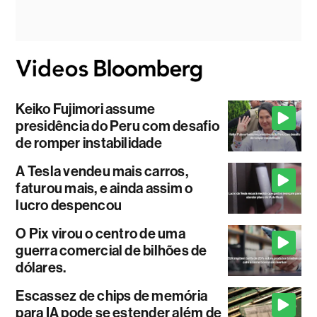
Keiko Fujimori assume
presidência do Peru com desafio
de romper instabilidade
A Tesla vendeu mais carros,
faturou mais, e ainda assim o
lucro despencou
O Pix virou o centro de uma
guerra comercial de bilhões de
dólares.
Escassez de chips de memória
para IA pode se estender além de