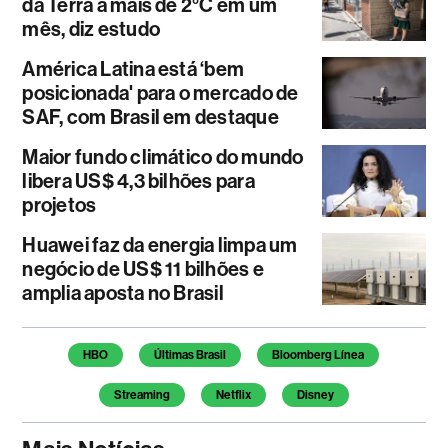
da Terra a mais de 2°C em um
mês, diz estudo
América Latina está ‘bem
posicionada' para o mercado de
SAF, com Brasil em destaque
Maior fundo climático do mundo
libera US$ 4,3 bilhões para
projetos
Huawei faz da energia limpa um
negócio de US$ 11 bilhões e
amplia aposta no Brasil
Temas deste artigo
HBO
Últimas Brasil
Bloomberg Línea
Streaming
Netflix
Disney