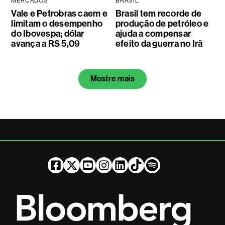
MERCADOS
BRASIL
Vale e Petrobras caem e
Brasil tem recorde de
limitam o desempenho
produção de petróleo e
do Ibovespa; dólar
ajuda a compensar
avança a R$ 5,09
efeito da guerra no Irã
Mostre mais