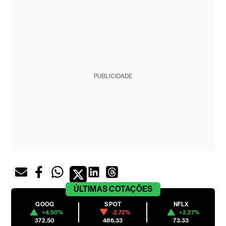
PUBLICIDADE
ÚLTIMAS
COTAÇÕES
GOOG
SPOT
NFLX
+4.50%
-2.72%
+2.27%
372.50
486.33
73.33