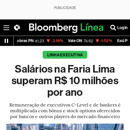
PUBLICIDADE
Login
ras PN
-2.14%
Vale ON
-1.02%
Itaú PN
-
41.23
74.62
40.89
LINHA EXECUTIVA
Salários na Faria Lima
superam R$ 10 milhões
por ano
Remuneração de executivos C-Level e de bankers é
multiplicada com bônus e stock options oferecidos
por bancos e outros players do mercado financeiro