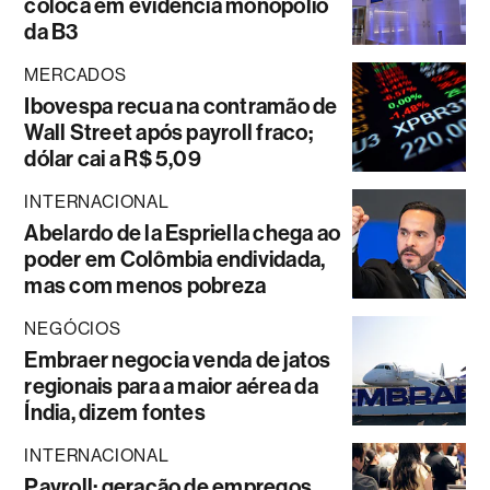
coloca em evidência monopólio
da B3
MERCADOS
Ibovespa recua na contramão de
Wall Street após payroll fraco;
dólar cai a R$ 5,09
INTERNACIONAL
Abelardo de la Espriella chega ao
poder em Colômbia endividada,
mas com menos pobreza
NEGÓCIOS
Embraer negocia venda de jatos
regionais para a maior aérea da
Índia, dizem fontes
INTERNACIONAL
Payroll: geração de empregos