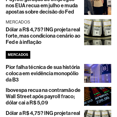
nos EUA recua em julho e muda
apostas sobre decisão do Fed
MERCADOS
Dólar a R$ 4,75? ING projeta real
forte, mas condiciona cenário ao
Fed e à inflação
MERCADOS
Pior falha técnica de sua história
coloca em evidência monopólio
da B3
Ibovespa recua na contramão de
Wall Street após payroll fraco;
dólar cai a R$ 5,09
Dólar a R$ 4,75? ING projeta real