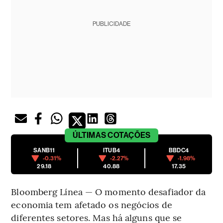
PUBLICIDADE
ÚLTIMAS
COTAÇÕES
SANB11
ITUB4
BBDC4
-0.31%
-2.27%
-1.98%
29.18
40.88
17.35
Bloomberg Línea — O momento desafiador da
economia tem afetado os negócios de
diferentes setores. Mas há alguns que se