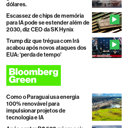
dólares.
Escassez de chips de memória
para IA pode se estender além de
2030, diz CEO da SK Hynix
Trump diz que trégua com Irã
acabou após novos ataques dos
EUA: ‘perda de tempo'
Como o Paraguai usa energia
100% renovável para
impulsionar projetos de
tecnologia e IA