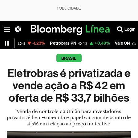
PUBLICIDADE
Login
-1.23%
Petrobras PN
+0.48%
Vale ON
-1.66
36
42.13
75.39
BRASIL
Eletrobras é privatizada e
vende ação a R$ 42 em
oferta de R$ 33,7 bilhões
Venda de controle da União para investidores
privados é bem-sucedida e papel sai com desconto de
4,5% em relação ao preço indicativo