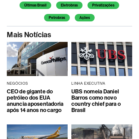
Temas deste artigo
Últimas Brasil
Eletrobras
Privatizações
Petrobras
Ações
Mais Notícias
NEGÓCIOS
LINHA EXECUTIVA
CEO de gigante do
UBS nomeia Daniel
petróleo dos EUA
Barros como novo
anuncia aposentadoria
country chief para o
após 14 anos no cargo
Brasil