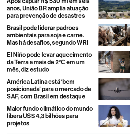
Após captar R$ 530 mi em seis
anos, União BR amplia atuação
para prevenção de desastres
Brasil pode liderar padrões
ambientais para soja e carne.
Mas há desafios, segundo WRI
El Niño pode levar aquecimento
da Terra a mais de 2°C em um
mês, diz estudo
América Latina está ‘bem
posicionada' para o mercado de
SAF, com Brasil em destaque
Maior fundo climático do mundo
libera US$ 4,3 bilhões para
projetos