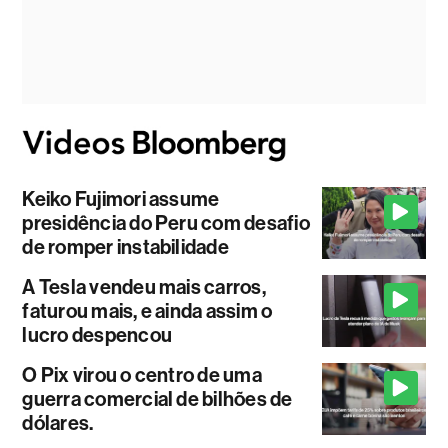
Keiko Fujimori assume
presidência do Peru com desafio
de romper instabilidade
A Tesla vendeu mais carros,
faturou mais, e ainda assim o
lucro despencou
O Pix virou o centro de uma
guerra comercial de bilhões de
dólares.