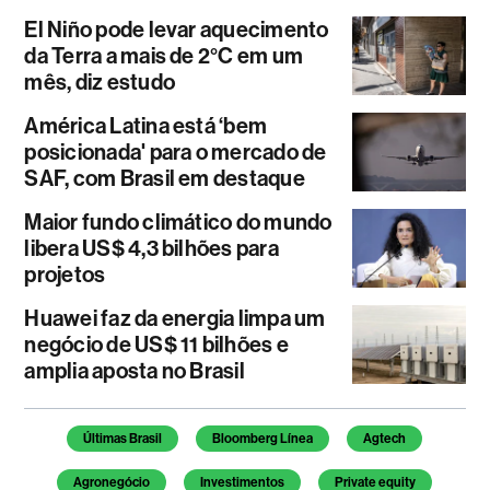
El Niño pode levar aquecimento
da Terra a mais de 2°C em um
mês, diz estudo
América Latina está ‘bem
posicionada' para o mercado de
SAF, com Brasil em destaque
Maior fundo climático do mundo
libera US$ 4,3 bilhões para
projetos
Huawei faz da energia limpa um
negócio de US$ 11 bilhões e
amplia aposta no Brasil
Temas deste artigo
Últimas Brasil
Bloomberg Línea
Agtech
Agronegócio
Investimentos
Private equity