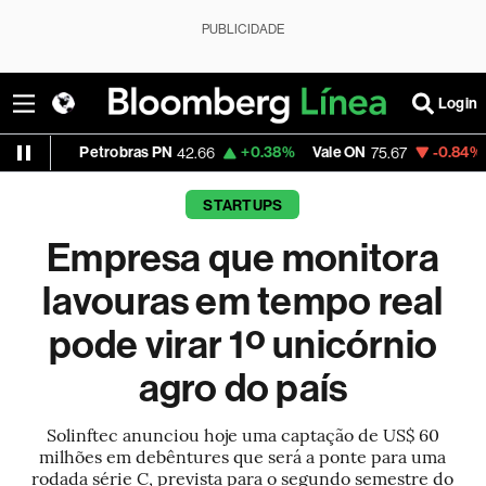
PUBLICIDADE
Login
Petrobras PN
+0.38%
Vale ON
-0.84%
Itaú PN
42.66
75.67
4
STARTUPS
Empresa que monitora
lavouras em tempo real
pode virar 1º unicórnio
agro do país
Solinftec anunciou hoje uma captação de US$ 60
milhões em debêntures que será a ponte para uma
rodada série C, prevista para o segundo semestre do