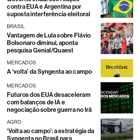
contra EUA e Argentina por
suposta interferência eleitoral
BRASIL
Vantagem de Lula sobre Flávio
Bolsonaro diminui, aponta
pesquisa Genial/Quaest
MERCADOS
A ‘volta’ da Syngenta ao campo
MERCADOS
Futuros dos EUA desaceleram
com balanços de IA e
negociação sobre guerra no Irã
AGRO
‘Volta ao campo’: a estratégia da
Syngenta no Brasil para