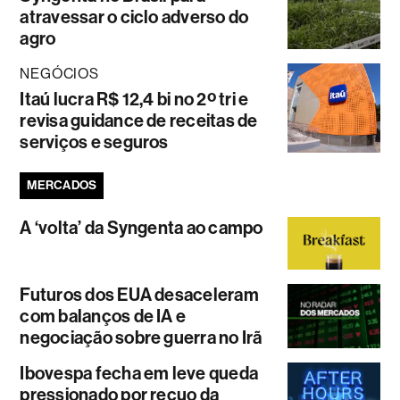
atravessar o ciclo adverso do
agro
NEGÓCIOS
Itaú lucra R$ 12,4 bi no 2º tri e
revisa guidance de receitas de
serviços e seguros
MERCADOS
A ‘volta’ da Syngenta ao campo
Futuros dos EUA desaceleram
com balanços de IA e
negociação sobre guerra no Irã
Ibovespa fecha em leve queda
pressionado por recuo da