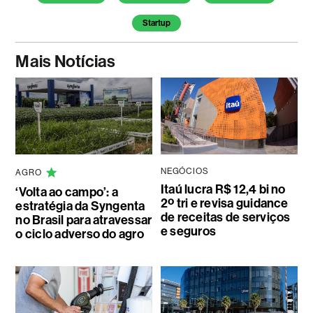
Startup
Mais Notícias
NEGÓCIOS
AGRO
Itaú lucra R$ 12,4 bi no
‘Volta ao campo’: a
2º tri e revisa guidance
estratégia da Syngenta
de receitas de serviços
no Brasil para atravessar
e seguros
o ciclo adverso do agro