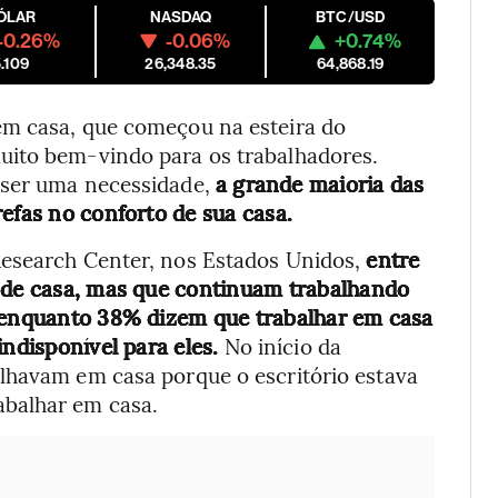
ÓLAR
NASDAQ
BTC/USD
-0.26%
-0.06%
+0.74%
.109
26,348.35
64,868.19
em casa, que começou na esteira do
uito bem-vindo para os trabalhadores.
 ser uma necessidade,
a grande maioria das
refas no conforto de sua casa.
Research Center, nos Estados Unidos,
entre
a de casa, mas que continuam trabalhando
, enquanto 38% dizem que trabalhar em casa
indisponível para eles.
No início da
lhavam em casa porque o escritório estava
balhar em casa.