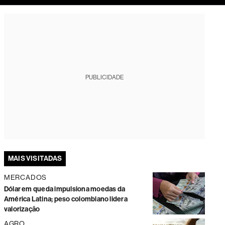
tura
PUBLICIDADE
MAIS VISITADAS
MERCADOS
Dólar em queda impulsiona moedas da
América Latina; peso colombiano lidera
valorização
AGRO