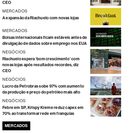
CEO
MERCADOS
A expansão da Riachuelo com novas lojas
MERCADOS
Bolsas internacionais ficam estáveis antes de
divulgação de dados sobre emprego nos EUA
NEGÓCIOS
Riachuelo espera ‘bom crescimento’ com
novas lojas após resultados recordes, diz
CEO
NEGÓCIOS
Lucro da Petrobras sobe 97% com aumento
da produção e preço do petróleo mais alto
NEGÓCIOS
Febre em SP, Krispy Kreme reduz capex em
70% ao transformar rede em franquias
MERCADOS