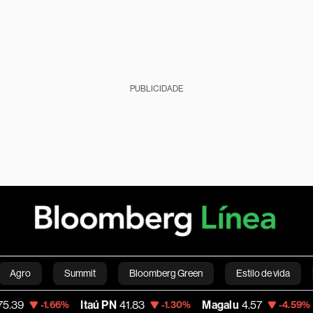
PUBLICIDADE
Agro
Summit
Bloomberg Green
Estilo de vida
Itaú PN
41.83
Magalu
4.57
Bitcoin
1.66%
-1.30%
-4.59%
nanças pessoais
Viagens
Internacional
Brasil
S