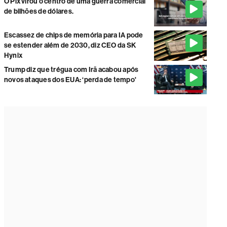
O Pix virou o centro de uma guerra comercial
de bilhões de dólares.
Escassez de chips de memória para IA pode
se estender além de 2030, diz CEO da SK
Hynix
Trump diz que trégua com Irã acabou após
novos ataques dos EUA: ‘perda de tempo'