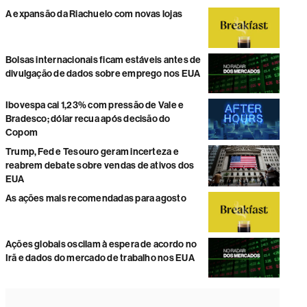
A expansão da Riachuelo com novas lojas
Bolsas internacionais ficam estáveis antes de
divulgação de dados sobre emprego nos EUA
Ibovespa cai 1,23% com pressão de Vale e
Bradesco; dólar recua após decisão do
Copom
Trump, Fed e Tesouro geram incerteza e
reabrem debate sobre vendas de ativos dos
EUA
As ações mais recomendadas para agosto
Ações globais oscilam à espera de acordo no
Irã e dados do mercado de trabalho nos EUA