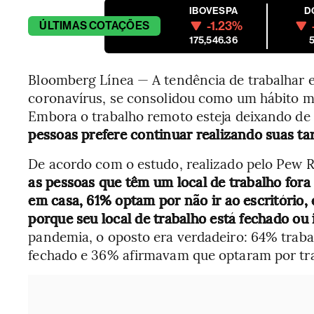
IBOVESPA
D
-1.23%
ÚLTIMAS
COTAÇÕES
175,546.36
5
Bloomberg Línea — A tendência de trabalhar 
coronavírus, se consolidou como um hábito m
Embora o trabalho remoto esteja deixando de
pessoas prefere continuar realizando suas ta
De acordo com o estudo, realizado pelo Pew 
as pessoas que têm um local de trabalho for
em casa, 61% optam por não ir ao escritório
porque seu local de trabalho está fechado ou 
pandemia, o oposto era verdadeiro: 64% traba
fechado e 36% afirmavam que optaram por tra