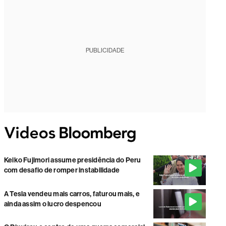
PUBLICIDADE
Keiko Fujimori assume presidência do Peru
com desafio de romper instabilidade
A Tesla vendeu mais carros, faturou mais, e
ainda assim o lucro despencou