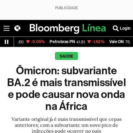
PUBLICIDADE
Login
-0.05%
Petrobras PN
-1.62%
Vale ON
+0.5
60
41.81
76.76
SAÚDE
Ômicron: subvariante
BA.2 é mais transmissível
e pode causar nova onda
na África
Variante original já é mais transmissível que cepas
anteriores; com a subvariante um novo pico de
infecções pode ocorrer no país