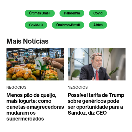
Temas deste artigo
Últimas Brasil
Pandemia
Covid
Covid-19
Ômicron-Brasil
África
Mais Notícias
NEGÓCIOS
NEGÓCIOS
Menos pão de queijo,
Possível tarifa de Trump
mais iogurte: como
sobre genéricos pode
canetas emagrecedoras
ser oportunidade para a
mudaram os
Sandoz, diz CEO
supermercados