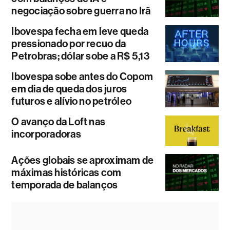
negociação sobre guerra no Irã
Ibovespa fecha em leve queda
pressionado por recuo da
Petrobras; dólar sobe a R$ 5,13
Ibovespa sobe antes do Copom
em dia de queda dos juros
futuros e alívio no petróleo
O avanço da Loft nas
incorporadoras
Ações globais se aproximam de
máximas históricas com
temporada de balanços