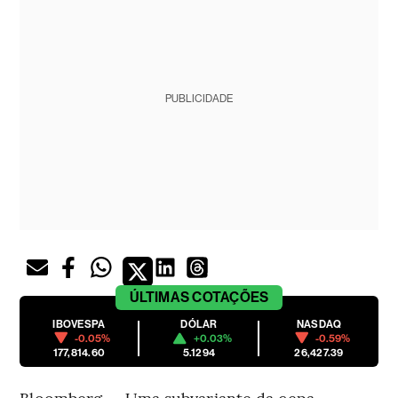
PUBLICIDADE
ÚLTIMAS
COTAÇÕES
IBOVESPA
DÓLAR
NASDAQ
-0.05%
+0.03%
-0.59%
177,814.60
5.1294
26,427.39
Bloomberg — Uma subvariante da cepa