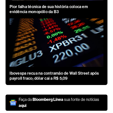
Pior falha técnica de sua história coloca em
evidência monopólio da B3
Ibovespa recua na contramão de Wall Street após
payroll fraco; dólar cai a R$ 5,09
Faça da
Bloomberg Línea
sua fonte de notícias
aqui