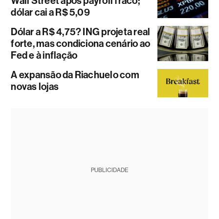
Wall Street após payroll fraco;
dólar cai a R$ 5,09
Dólar a R$ 4,75? ING projeta real
forte, mas condiciona cenário ao
Fed e à inflação
A expansão da Riachuelo com
novas lojas
PUBLICIDADE