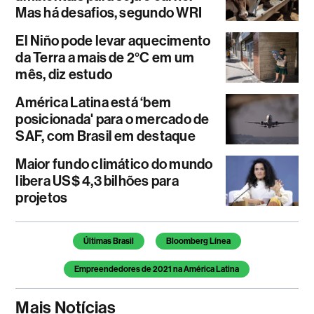
Mas há desafios, segundo WRI
El Niño pode levar aquecimento
da Terra a mais de 2°C em um
mês, diz estudo
América Latina está ‘bem
posicionada' para o mercado de
SAF, com Brasil em destaque
Maior fundo climático do mundo
libera US$ 4,3 bilhões para
projetos
Temas deste artigo
Últimas Brasil
Bloomberg Línea
Empreendedores de 2021 na América Latina
Mais Notícias