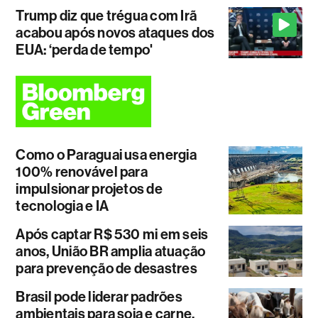
Trump diz que trégua com Irã
acabou após novos ataques dos
EUA: ‘perda de tempo'
Como o Paraguai usa energia
100% renovável para
impulsionar projetos de
tecnologia e IA
Após captar R$ 530 mi em seis
anos, União BR amplia atuação
para prevenção de desastres
Brasil pode liderar padrões
ambientais para soja e carne.