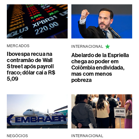
MERCADOS
INTERNACIONAL
Ibovespa recua na
Abelardo de la Espriella
contramão de Wall
chega ao poder em
Street após payroll
Colômbia endividada,
fraco; dólar cai a R$
mas com menos
5,09
pobreza
NEGÓCIOS
INTERNACIONAL