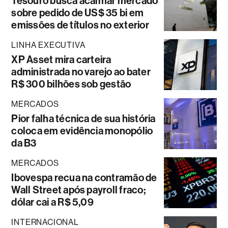
Tesouro busca acalmar mercado
sobre pedido de US$ 35 bi em
emissões de títulos no exterior
LINHA EXECUTIVA
XP Asset mira carteira
administrada no varejo ao bater
R$ 300 bilhões sob gestão
MERCADOS
Pior falha técnica de sua história
coloca em evidência monopólio
da B3
MERCADOS
Ibovespa recua na contramão de
Wall Street após payroll fraco;
dólar cai a R$ 5,09
INTERNACIONAL