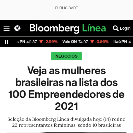
PUBLICIDADE
Login
PN
-2.99%
Vale ON
-0.56%
Itaú PN
-2.
40.87
74.97
40.75
NEGÓCIOS
Veja as mulheres
brasileiras na lista dos
100 Empreendedores de
2021
Seleção da Bloomberg Línea divulgada hoje (14) reúne
22 representantes femininas, sendo 10 brasileiras