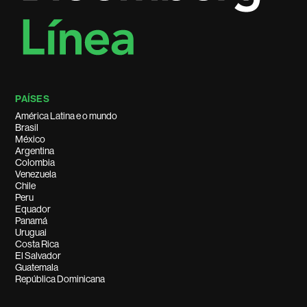
PAÍSES
América Latina e o mundo
Brasil
México
Argentina
Colombia
Venezuela
Chile
Peru
Equador
Panamá
Uruguai
Costa Rica
El Salvador
Guatemala
República Dominicana