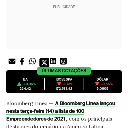
PUBLICIDADE
ÚLTIMAS
COTAÇÕES
BA
IBOVESPA
DÓLAR
+0.96%
-1.73%
-0.56%
234.42
172,513.42
5.0805
Bloomberg Línea —
A Bloomberg Línea lançou
nesta terça-feira (14) a lista de 100
,
com os principais
Empreendedores de 2021
destaques do cenário da América Latina.