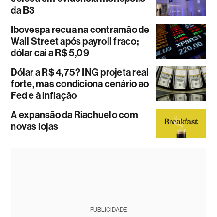
da B3
Ibovespa recua na contramão de
Wall Street após payroll fraco;
dólar cai a R$ 5,09
Dólar a R$ 4,75? ING projeta real
forte, mas condiciona cenário ao
Fed e à inflação
A expansão da Riachuelo com
novas lojas
PUBLICIDADE