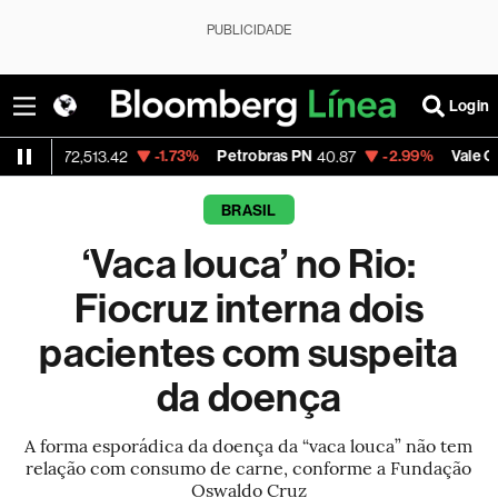
PUBLICIDADE
Login
-1.73%
Petrobras PN
-2.99%
Vale ON
72,513.42
40.87
74.97
BRASIL
‘Vaca louca’ no Rio:
Fiocruz interna dois
pacientes com suspeita
da doença
A forma esporádica da doença da “vaca louca” não tem
relação com consumo de carne, conforme a Fundação
Oswaldo Cruz