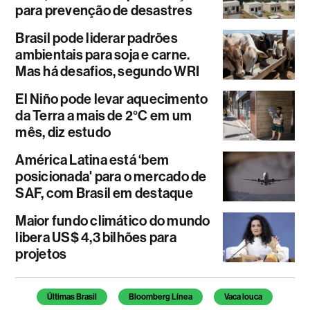
para prevenção de desastres
Brasil pode liderar padrões
ambientais para soja e carne.
Mas há desafios, segundo WRI
El Niño pode levar aquecimento
da Terra a mais de 2°C em um
mês, diz estudo
América Latina está ‘bem
posicionada' para o mercado de
SAF, com Brasil em destaque
Maior fundo climático do mundo
libera US$ 4,3 bilhões para
projetos
Temas deste artigo
Últimas Brasil
Bloomberg Línea
Vaca louca