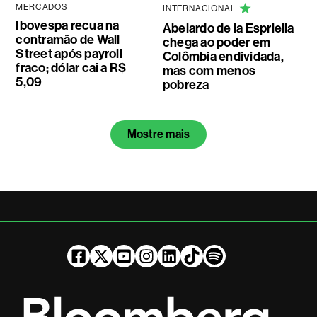
MERCADOS
INTERNACIONAL
Ibovespa recua na
Abelardo de la Espriella
contramão de Wall
chega ao poder em
Street após payroll
Colômbia endividada,
fraco; dólar cai a R$
mas com menos
5,09
pobreza
Mostre mais