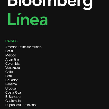
PAÍSES
América Latina e o mundo
Brasil
México
Argentina
Colombia
Venezuela
Chile
Peru
Equador
Panamá
Uruguai
Costa Rica
El Salvador
Guatemala
República Dominicana