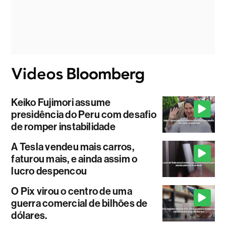
Keiko Fujimori assume
presidência do Peru com desafio
de romper instabilidade
A Tesla vendeu mais carros,
faturou mais, e ainda assim o
lucro despencou
O Pix virou o centro de uma
guerra comercial de bilhões de
dólares.