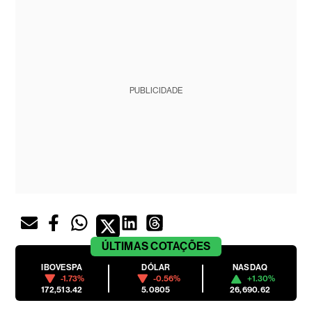
PUBLICIDADE
ÚLTIMAS
COTAÇÕES
IBOVESPA
DÓLAR
NASDAQ
-1.73%
-0.56%
+1.30%
172,513.42
5.0805
26,690.62