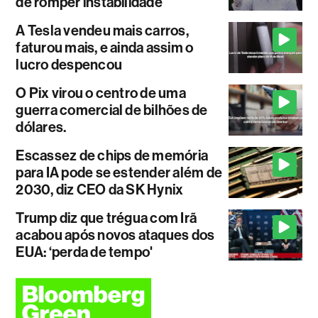
de romper instabilidade
A Tesla vendeu mais carros,
faturou mais, e ainda assim o
lucro despencou
O Pix virou o centro de uma
guerra comercial de bilhões de
dólares.
Escassez de chips de memória
para IA pode se estender além de
2030, diz CEO da SK Hynix
Trump diz que trégua com Irã
acabou após novos ataques dos
EUA: ‘perda de tempo'