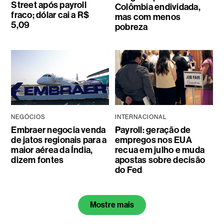
Street após payroll
Colômbia endividada,
fraco; dólar cai a R$
mas com menos
5,09
pobreza
NEGÓCIOS
INTERNACIONAL
Embraer negocia venda
Payroll: geração de
de jatos regionais para a
empregos nos EUA
maior aérea da Índia,
recua em julho e muda
dizem fontes
apostas sobre decisão
do Fed
Mostre mais