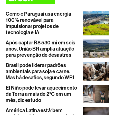
Como o Paraguai usa energia
100% renovável para
impulsionar projetos de
tecnologia e IA
Após captar R$ 530 mi em seis
anos, União BR amplia atuação
para prevenção de desastres
Brasil pode liderar padrões
ambientais para soja e carne.
Mas há desafios, segundo WRI
El Niño pode levar aquecimento
da Terra a mais de 2°C em um
mês, diz estudo
América Latina está ‘bem