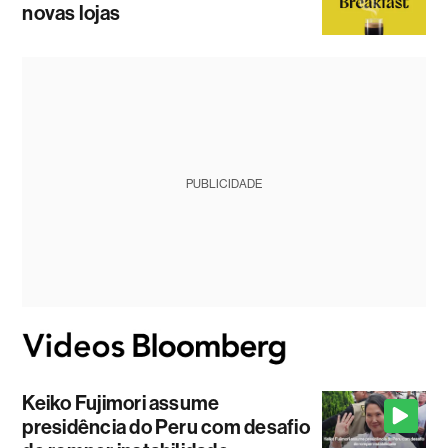
novas lojas
PUBLICIDADE
Keiko Fujimori assume
presidência do Peru com desafio