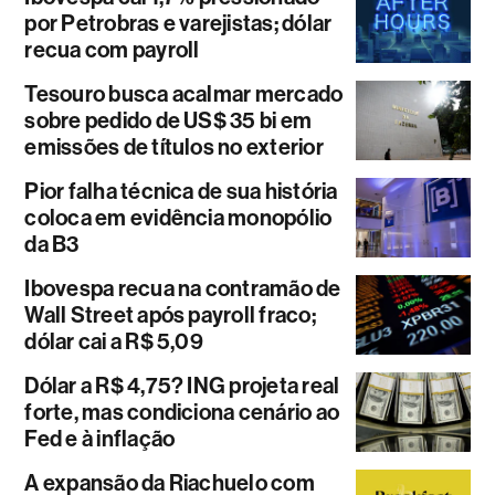
por Petrobras e varejistas; dólar
recua com payroll
Tesouro busca acalmar mercado
sobre pedido de US$ 35 bi em
emissões de títulos no exterior
Pior falha técnica de sua história
coloca em evidência monopólio
da B3
Ibovespa recua na contramão de
Wall Street após payroll fraco;
dólar cai a R$ 5,09
Dólar a R$ 4,75? ING projeta real
forte, mas condiciona cenário ao
Fed e à inflação
A expansão da Riachuelo com