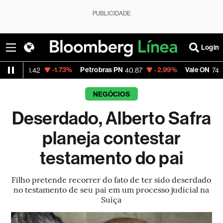
PUBLICIDADE
Login
-1.73%
Petrobras PN
-2.99%
Vale ON
-0.5
.42
40.87
74.97
NEGÓCIOS
Deserdado, Alberto Safra
planeja contestar
testamento do pai
Filho pretende recorrer do fato de ter sido deserdado
no testamento de seu pai em um processo judicial na
Suíça