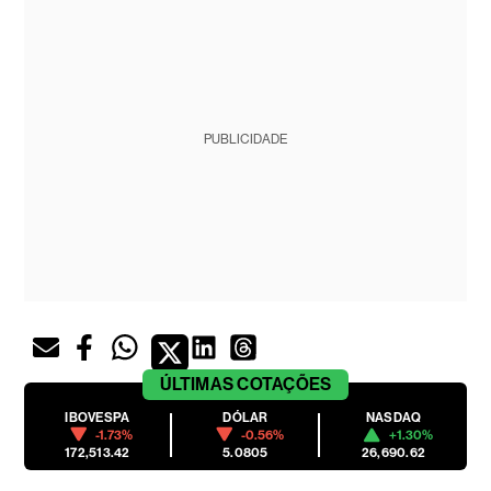
PUBLICIDADE
ÚLTIMAS
COTAÇÕES
IBOVESPA
DÓLAR
NASDAQ
-1.73%
-0.56%
+1.30%
172,513.42
5.0805
26,690.62