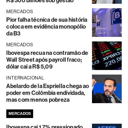
R$ 300 bilhões sob gestão
MERCADOS
Pior falha técnica de sua história
coloca em evidência monopólio
da B3
MERCADOS
Ibovespa recua na contramão de
Wall Street após payroll fraco;
dólar cai a R$ 5,09
INTERNACIONAL
Abelardo de la Espriella chega ao
poder em Colômbia endividada,
mas com menos pobreza
MERCADOS
Ibovespa cai 1,7% pressionado