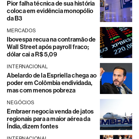
Pior falha técnica de sua história
coloca em evidência monopólio
da B3
MERCADOS
Ibovespa recua na contramão de
Wall Street após payroll fraco;
dólar cai a R$ 5,09
INTERNACIONAL
Abelardo de la Espriella chega ao
poder em Colômbia endividada,
mas com menos pobreza
NEGÓCIOS
Embraer negocia venda de jatos
regionais para a maior aérea da
Índia, dizem fontes
INTERNACIONAL