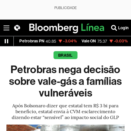
PUBLICIDADE
Login
Petrobras PN
-3.04%
Vale ON
-0.03%
Itaú PN
40.85
75.37
40
BRASIL
Petrobras nega decisão
sobre vale-gás a famílias
vulneráveis
Após Bolsonaro dizer que estatal tem R$ 3 bi para
benefício, estatal envia à CVM esclarecimento
dizendo estar “sensível” ao impacto social do GLP