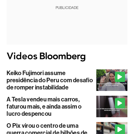
PUBLICIDADE
Keiko Fujimori assume
presidência do Peru com desafio
de romper instabilidade
A Tesla vendeu mais carros,
faturou mais, e ainda assim o
lucro despencou
O Pix virou o centro de uma
guerra comercial de bilhões de