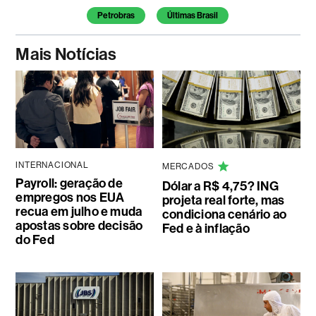
Temas deste artigo
Petrobras
Últimas Brasil
Mais Notícias
INTERNACIONAL
MERCADOS
Payroll: geração de
Dólar a R$ 4,75? ING
empregos nos EUA
projeta real forte, mas
recua em julho e muda
condiciona cenário ao
apostas sobre decisão
Fed e à inflação
do Fed