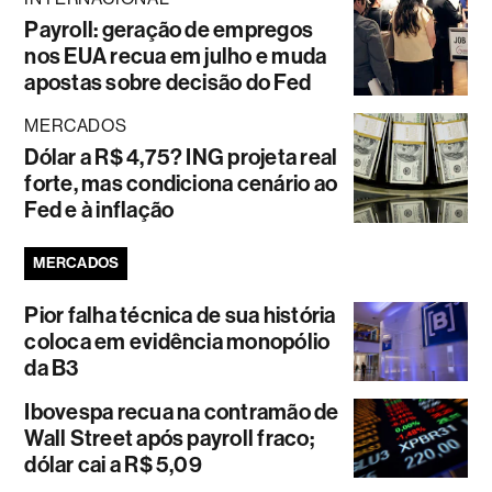
Payroll: geração de empregos
nos EUA recua em julho e muda
apostas sobre decisão do Fed
MERCADOS
Dólar a R$ 4,75? ING projeta real
forte, mas condiciona cenário ao
Fed e à inflação
MERCADOS
Pior falha técnica de sua história
coloca em evidência monopólio
da B3
Ibovespa recua na contramão de
Wall Street após payroll fraco;
dólar cai a R$ 5,09