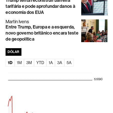
Trump tenta reconstruir barreira
tarifária e pode aprofundar danos à
economia dos EUA
Martin Ivens
Entre Trump, Europa e a esquerda,
novo governo britânico encara teste
de geopolítica
DÓLAR
1D
1M
3M
YTD
1A
3A
5A
5.1090