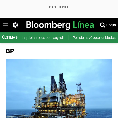
PUBLICIDADE
Login
ÚLTIMAS
varejistas; dólar recua com payroll
Petrobras vê oportunidades com gás 
BP