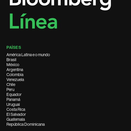
PAÍSES
América Latina e o mundo
Brasil
México
Argentina
Colombia
Venezuela
Chile
Peru
Equador
Panamá
Uruguai
Costa Rica
El Salvador
Guatemala
República Dominicana