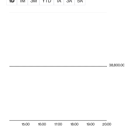
1D
1M
3M
YTD
1A
3A
5A
38,800.00
15:00
16:00
17:00
18:00
19:00
20:00