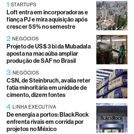
1
STARTUPS
Loft entra em incorporadoras e
fiança PJ e mira aquisição após
crescer 55% no semestre
2
NEGÓCIOS
Projeto de US$ 3 bi da Mubadala
aposta na macaúba ampliar
produção de SAF no Brasil
3
NEGÓCIOS
CSN, de Steinbruch, avalia reter
fatia minoritária em unidade de
cimento, dizem fontes
4
LINHA EXECUTIVA
De energia a portos: BlackRock
enfrenta rivais em corrida por
projetos no México