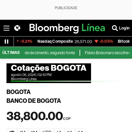
PUBLICIDADE
Login
-0.21%
Nasdaq Composite
-0.05%
Bitcoin/US
.117
26,571.00
ÚLTIMAS
da a unidade de cimento, segundo fonte
Flávio Bolsonaro escolhe deput
Cotações BOGOTA
agosto 05, 2026 | 02:10 PM
Bloomberg Línea
BOGOTA
BANCO DE BOGOTA
38,800.00
COP