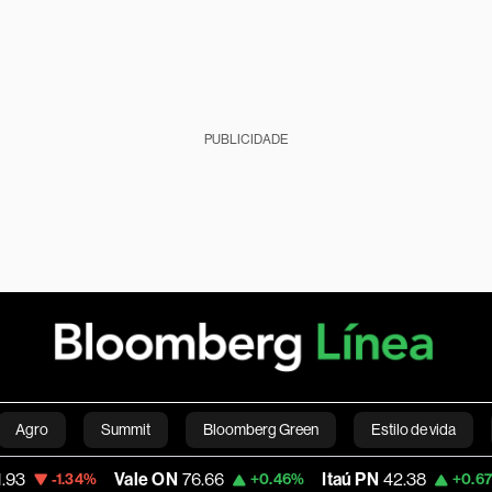
PUBLICIDADE
Agro
Summit
Bloomberg Green
Estilo de vida
Vale ON
76.66
Itaú PN
42.38
Magal
4%
+0.46%
+0.67%
nanças pessoais
Viagens
Internacional
Brasil
S