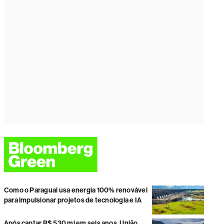
Como o Paraguai usa energia 100% renovável
para impulsionar projetos de tecnologia e IA
Após captar R$ 530 mi em seis anos, União