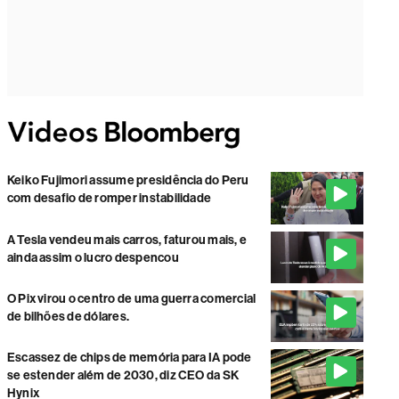
Keiko Fujimori assume presidência do Peru
com desafio de romper instabilidade
A Tesla vendeu mais carros, faturou mais, e
ainda assim o lucro despencou
O Pix virou o centro de uma guerra comercial
de bilhões de dólares.
Escassez de chips de memória para IA pode
se estender além de 2030, diz CEO da SK
Hynix