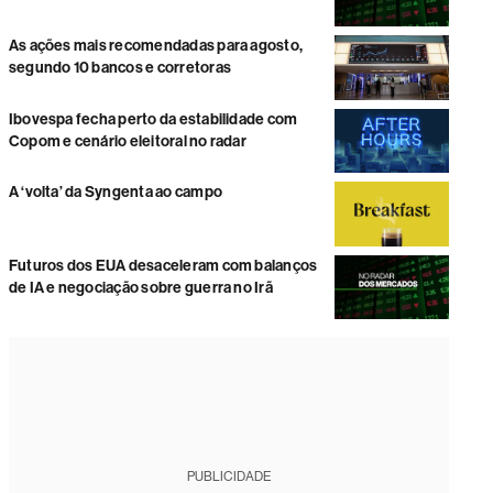
As ações mais recomendadas para agosto,
segundo 10 bancos e corretoras
Ibovespa fecha perto da estabilidade com
Copom e cenário eleitoral no radar
A ‘volta’ da Syngenta ao campo
Futuros dos EUA desaceleram com balanços
de IA e negociação sobre guerra no Irã
PUBLICIDADE