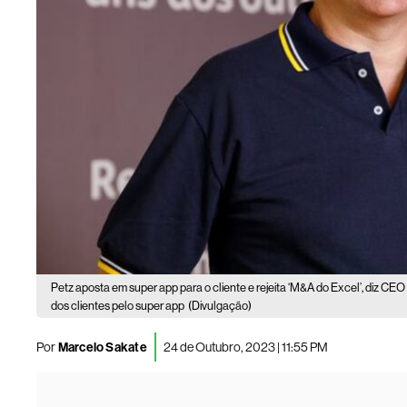
Petz aposta em super app para o cliente e rejeita ‘M&A do Excel’, diz CEO
dos clientes pelo super app
(Divulgação)
Por
Marcelo Sakate
24 de Outubro, 2023 | 11:55 PM