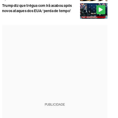
Trump diz que trégua com Irã acabou após
novos ataques dos EUA: ‘perda de tempo'
PUBLICIDADE