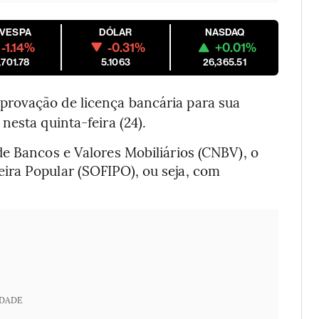
OVESPA
DÓLAR
NASDAQ
-1.14%
-0.31%
+0.01%
,701.78
5.1063
26,365.51
aprovação de licença bancária para sua
nesta quinta-feira (24).
de Bancos e Valores Mobiliários (CNBV), o
ira Popular (SOFIPO), ou seja, com
IDADE