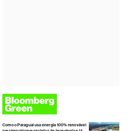
Como o Paraguai usa energia 100% renovável
para impulsionar projetos de tecnologia e IA