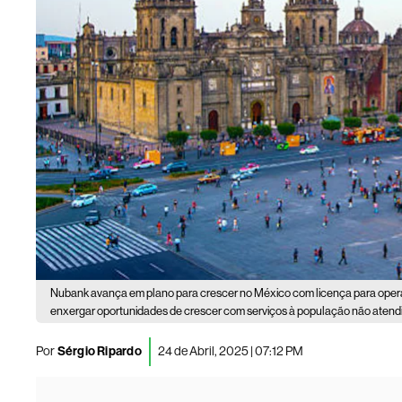
Nubank avança em plano para crescer no México com licença para ope
enxergar oportunidades de crescer com serviços à população não atend
Por
Sérgio Ripardo
24 de Abril, 2025 | 07:12 PM