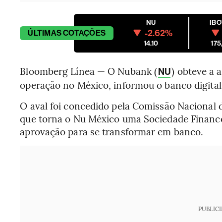
NU
IB
-2.62%
ÚLTIMAS
COTAÇÕES
14.10
175
Bloomberg Línea — O Nubank (
) obteve a 
NU
operação no México, informou o banco digital 
O aval foi concedido pela Comissão Nacional 
que torna o Nu México uma Sociedade Finance
aprovação para se transformar em banco.
PUBLIC