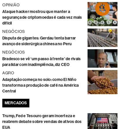
OPINIÃO
Ataque hacker mostrou que manter a
segurança de criptomoedas é cada vez mais
difícil
NEGÓCIOS
Disputa de gigantes: Gerdau tenta barrar
avanço de siderúrgica chinesa no Peru
NEGÓCIOS
Bradesco se vê ‘um passo à frente’ de rivais
para lidar com inadimplência, diz CEO
AGRO
Adaptação começa no solo: como El Niño
transforma a produção de café na América
Central
MERCADOS
Trump, Fed e Tesouro geram incerteza e
reabrem debate sobre vendas de ativos dos
EUA