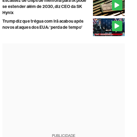
Escassez de chips de memória para IA pode
se estender além de 2030, diz CEO da SK
Hynix
Trump diz que trégua com Irã acabou após
novos ataques dos EUA: ‘perda de tempo'
PUBLICIDADE