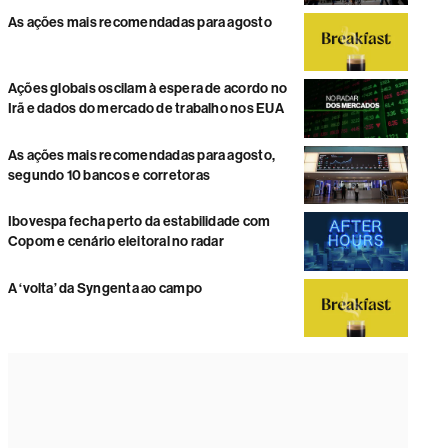
As ações mais recomendadas para agosto
Ações globais oscilam à espera de acordo no
Irã e dados do mercado de trabalho nos EUA
As ações mais recomendadas para agosto,
segundo 10 bancos e corretoras
Ibovespa fecha perto da estabilidade com
Copom e cenário eleitoral no radar
A ‘volta’ da Syngenta ao campo