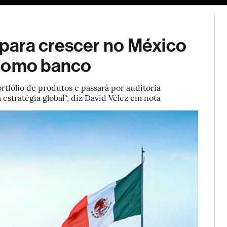
ESG
Soluções de publicidade
Bloomberg Línea
Assina
para crescer no México
 como banco
ortfólio de produtos e passará por auditoria
estratégia global’‘, diz David Vélez em nota