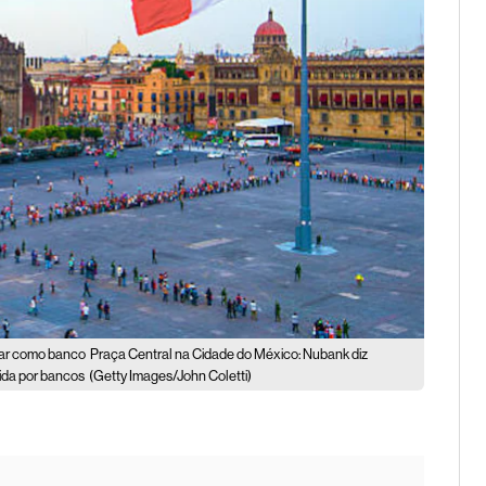
rar como banco
Praça Central na Cidade do México: Nubank diz
ida por bancos
(Getty Images/John Coletti)