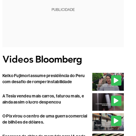
PUBLICIDADE
Keiko Fujimori assume presidência do Peru
com desafio de romper instabilidade
A Tesla vendeu mais carros, faturou mais, e
ainda assim o lucro despencou
O Pix virou o centro de uma guerra comercial
de bilhões de dólares.