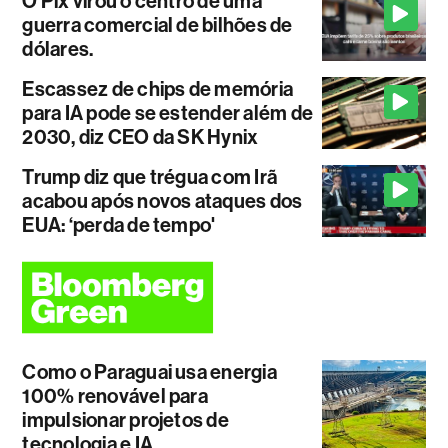
O Pix virou o centro de uma
guerra comercial de bilhões de
dólares.
Escassez de chips de memória
para IA pode se estender além de
2030, diz CEO da SK Hynix
Trump diz que trégua com Irã
acabou após novos ataques dos
EUA: ‘perda de tempo'
Como o Paraguai usa energia
100% renovável para
impulsionar projetos de
tecnologia e IA