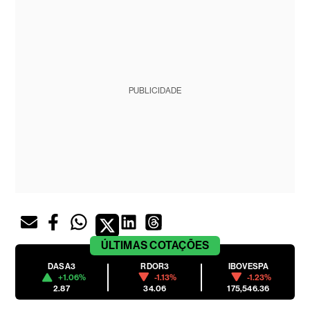
PUBLICIDADE
ÚLTIMAS
COTAÇÕES
DASA3
RDOR3
IBOVESPA
+1.06%
-1.13%
-1.23%
2.87
34.06
175,546.36