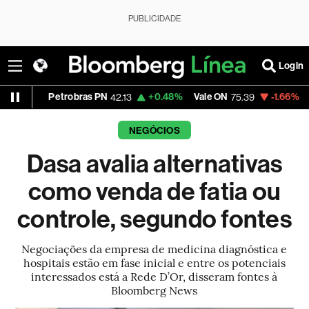
PUBLICIDADE
Login
Petrobras PN
+0.48%
Vale ON
-1.66%
Itaú PN
42.13
75.39
41.
NEGÓCIOS
Dasa avalia alternativas
como venda de fatia ou
controle, segundo fontes
Negociações da empresa de medicina diagnóstica e
hospitais estão em fase inicial e entre os potenciais
interessados está a Rede D’Or, disseram fontes à
Bloomberg News