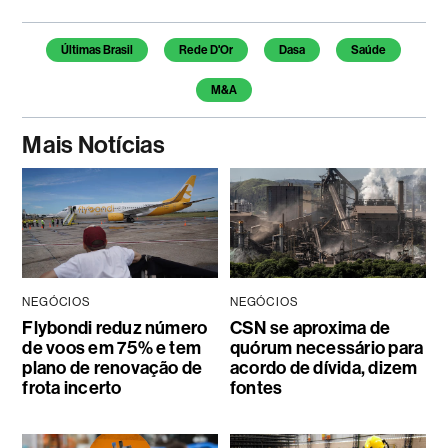
Temas deste artigo
Últimas Brasil
Rede D'Or
Dasa
Saúde
M&A
Mais Notícias
NEGÓCIOS
NEGÓCIOS
Flybondi reduz número
CSN se aproxima de
de voos em 75% e tem
quórum necessário para
plano de renovação de
acordo de dívida, dizem
frota incerto
fontes