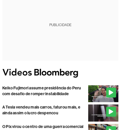
PUBLICIDADE
Keiko Fujimori assume presidência do Peru
com desafio de romper instabilidade
A Tesla vendeu mais carros, faturou mais, e
ainda assim o lucro despencou
O Pix virou o centro de uma guerra comercial