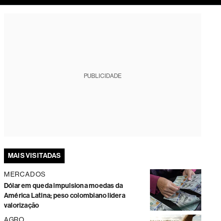
tura
PUBLICIDADE
MAIS VISITADAS
MERCADOS
Dólar em queda impulsiona moedas da
América Latina; peso colombiano lidera
valorização
AGRO