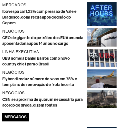
MERCADOS
Ibovespa cai 1,23% com pressão de Vale e
Bradesco; dólar recua após decisão do
Copom
NEGÓCIOS
CEO de gigante do petróleo dos EUA anuncia
aposentadoria após 14 anos no cargo
LINHA EXECUTIVA
UBS nomeia Daniel Barros como novo
country chief para o Brasil
NEGÓCIOS
Flybondi reduz número de voos em 75% e
tem plano de renovação de frota incerto
NEGÓCIOS
CSN se aproxima de quórum necessário para
acordo de dívida, dizem fontes
MERCADOS