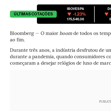
IBOVESPA
D
-1.23%
ÚLTIMAS
COTAÇÕES
175,546.36
5
Bloomberg — O maior
boom
de todos os temp
ao fim.
Durante três anos, a indústria desfrutou de
durante a pandemia, quando consumidores co
começaram a desejar relógios de luxo de marca
PUBLIC