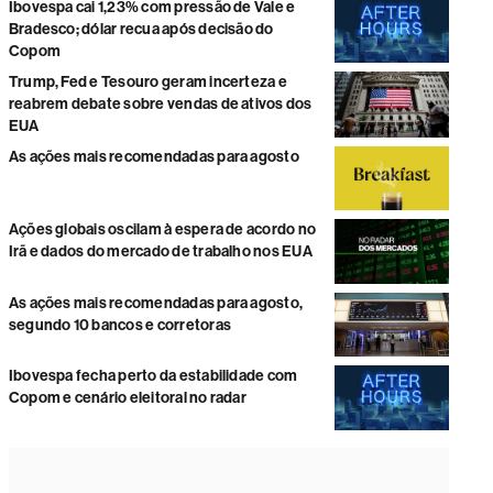
Ibovespa cai 1,23% com pressão de Vale e
Bradesco; dólar recua após decisão do
Copom
Trump, Fed e Tesouro geram incerteza e
reabrem debate sobre vendas de ativos dos
EUA
As ações mais recomendadas para agosto
Ações globais oscilam à espera de acordo no
Irã e dados do mercado de trabalho nos EUA
As ações mais recomendadas para agosto,
segundo 10 bancos e corretoras
Ibovespa fecha perto da estabilidade com
Copom e cenário eleitoral no radar