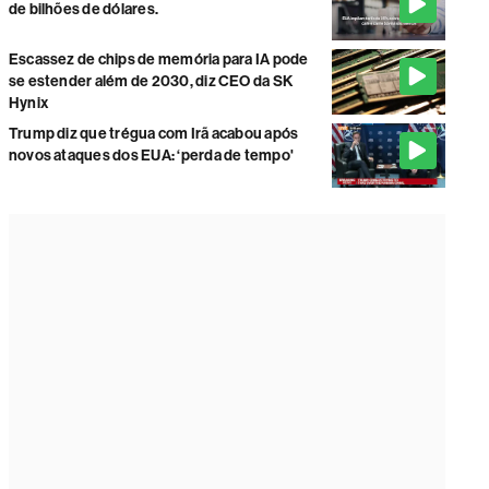
de bilhões de dólares.
Escassez de chips de memória para IA pode
se estender além de 2030, diz CEO da SK
Hynix
Trump diz que trégua com Irã acabou após
novos ataques dos EUA: ‘perda de tempo'