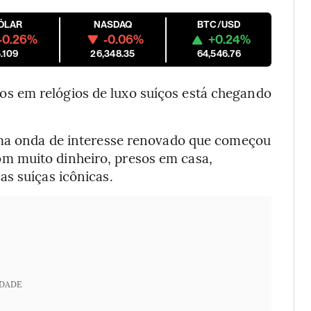
ÓLAR
NASDAQ
BTC/USD
-0.26%
-0.06%
+0.24%
.109
26,348.35
64,546.76
os em relógios de luxo suíços está chegando
 uma onda de interesse renovado que começou
m muito dinheiro, presos em casa,
s suíças icônicas.
IDADE