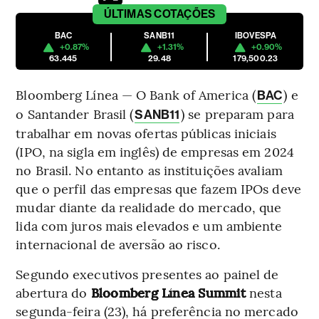
ÚLTIMAS
COTAÇÕES
BAC
SANB11
IBOVESPA
+0.87%
+1.31%
+0.90%
63.445
29.48
179,500.23
Bloomberg Línea — O Bank of America (
) e
BAC
o Santander Brasil (
) se preparam para
SANB11
trabalhar em novas ofertas públicas iniciais
(IPO, na sigla em inglês) de empresas em 2024
no Brasil. No entanto as instituições avaliam
que o perfil das empresas que fazem IPOs deve
mudar diante da realidade do mercado, que
lida com juros mais elevados e um ambiente
internacional de aversão ao risco.
Segundo executivos presentes ao painel de
abertura do
Bloomberg Línea Summit
nesta
segunda-feira (23), há preferência no mercado