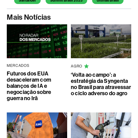
Santander
Summit Brasil 2023
Últimas Brasil
Mais Notícias
MERCADOS
AGRO
Futuros dos EUA
‘Volta ao campo’: a
desaceleram com
estratégia da Syngenta
balanços de IA e
no Brasil para atravessar
negociação sobre
o ciclo adverso do agro
guerra no Irã