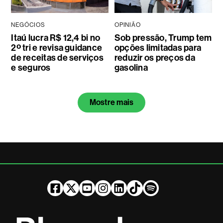
NEGÓCIOS
OPINIÃO
Itaú lucra R$ 12,4 bi no
Sob pressão, Trump tem
2º tri e revisa guidance
opções limitadas para
de receitas de serviços
reduzir os preços da
e seguros
gasolina
Mostre mais