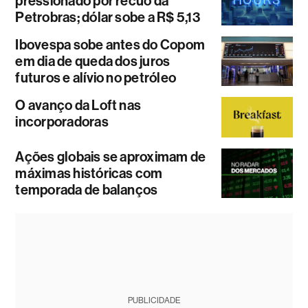
pressionado por recuo da
Petrobras; dólar sobe a R$ 5,13
Ibovespa sobe antes do Copom
em dia de queda dos juros
futuros e alívio no petróleo
O avanço da Loft nas
incorporadoras
Ações globais se aproximam de
máximas históricas com
temporada de balanços
PUBLICIDADE