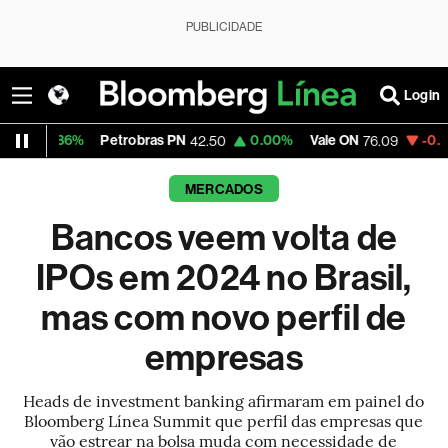
PUBLICIDADE
Login
%
Petrobras PN
0.00%
Vale ON
-0.29%
Itaú P
42.50
76.09
MERCADOS
Bancos veem volta de
IPOs em 2024 no Brasil,
mas com novo perfil de
empresas
Heads de investment banking afirmaram em painel do
Bloomberg Línea Summit que perfil das empresas que
vão estrear na bolsa muda com necessidade de