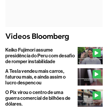
Keiko Fujimori assume
presidência do Peru com desafio
de romper instabilidade
A Tesla vendeu mais carros,
faturou mais, e ainda assim o
lucro despencou
O Pix virou o centro de uma
guerra comercial de bilhões de
dólares.