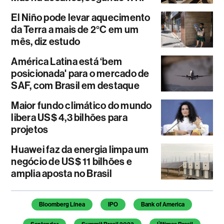
El Niño pode levar aquecimento
da Terra a mais de 2°C em um
mês, diz estudo
América Latina está ‘bem
posicionada' para o mercado de
SAF, com Brasil em destaque
Maior fundo climático do mundo
libera US$ 4,3 bilhões para
projetos
Huawei faz da energia limpa um
negócio de US$ 11 bilhões e
amplia aposta no Brasil
Temas deste artigo
Bloomberg Línea
IPO
Bank of America