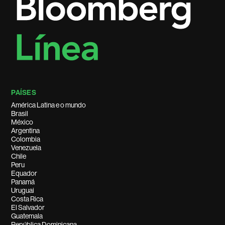
PAÍSES
América Latina e o mundo
Brasil
México
Argentina
Colombia
Venezuela
Chile
Peru
Equador
Panamá
Uruguai
Costa Rica
El Salvador
Guatemala
República Dominicana