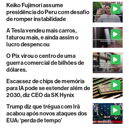
Keiko Fujimori assume
presidência do Peru com desafio
de romper instabilidade
A Tesla vendeu mais carros,
faturou mais, e ainda assim o
lucro despencou
O Pix virou o centro de uma
guerra comercial de bilhões de
dólares.
Escassez de chips de memória
para IA pode se estender além de
2030, diz CEO da SK Hynix
Trump diz que trégua com Irã
acabou após novos ataques dos
EUA: ‘perda de tempo'