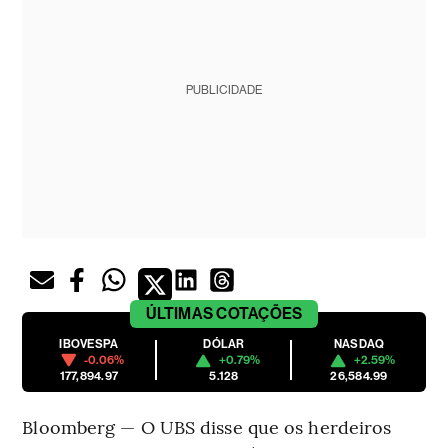
PUBLICIDADE
ÚLTIMAS
COTAÇÕES
IBOVESPA
DÓLAR
NASDAQ
-0.06%
+0.79%
+2.59%
177,894.97
5.128
26,584.99
Bloomberg — O UBS disse que os herdeiros