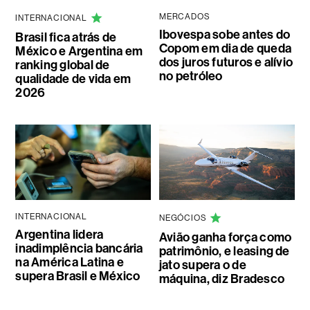
MERCADOS
INTERNACIONAL
Ibovespa sobe antes do
Brasil fica atrás de
Copom em dia de queda
México e Argentina em
dos juros futuros e alívio
ranking global de
no petróleo
qualidade de vida em
2026
INTERNACIONAL
NEGÓCIOS
Argentina lidera
Avião ganha força como
inadimplência bancária
patrimônio, e leasing de
na América Latina e
jato supera o de
supera Brasil e México
máquina, diz Bradesco