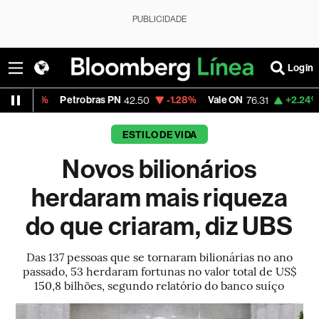
PUBLICIDADE
Login
Petrobras PN
-1.28%
Vale ON
+2.24%
Itaú PN
42.50
76.31
4
ESTILO DE VIDA
Novos bilionários
herdaram mais riqueza
do que criaram, diz UBS
Das 137 pessoas que se tornaram bilionárias no ano
passado, 53 herdaram fortunas no valor total de US$
150,8 bilhões, segundo relatório do banco suíço