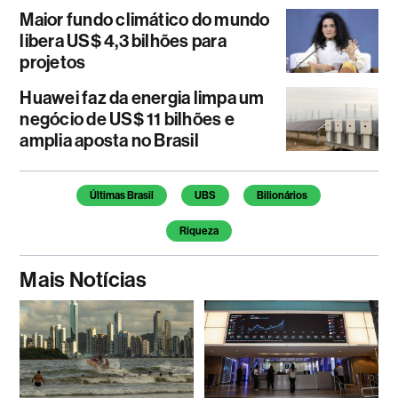
Maior fundo climático do mundo
libera US$ 4,3 bilhões para
projetos
Huawei faz da energia limpa um
negócio de US$ 11 bilhões e
amplia aposta no Brasil
Temas deste artigo
Últimas Brasil
UBS
Bilionários
Riqueza
Mais Notícias