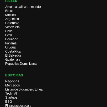
PAÍSES
América Latina e o mundo
Brasil
México
Argentina
Colombia
Venezuela
Chile
Peru
Equador
Panamá
Uruguai
Costa Rica
El Salvador
Guatemala
República Dominicana
EDITORIAS
Negócios
Mercados
Listas de Bloomberg Línea
Tech - AI
Startups
ESG
Finanças pessoais