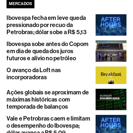
MERCADOS
Ibovespa fecha em leve queda
pressionado por recuo da
Petrobras; dólar sobe a R$ 5,13
Ibovespa sobe antes do Copom
em dia de queda dos juros
futuros e alívio no petróleo
O avanço da Loft nas
incorporadoras
Ações globais se aproximam de
máximas históricas com
temporada de balanços
Vale e Petrobras caem e limitam
o desempenho do Ibovespa;
dólar avança a R$ 5,09