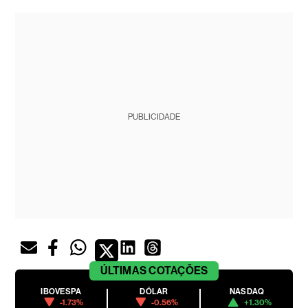
PUBLICIDADE
ÚLTIMAS
COTAÇÕES
IBOVESPA
DÓLAR
NASDAQ
-1.73%
-0.56%
+1.30%