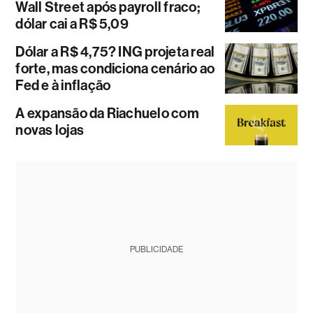
Wall Street após payroll fraco;
dólar cai a R$ 5,09
Dólar a R$ 4,75? ING projeta real
forte, mas condiciona cenário ao
Fed e à inflação
A expansão da Riachuelo com
novas lojas
PUBLICIDADE