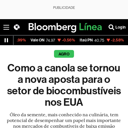
PUBLICIDADE
Login
%
Vale ON
-0.56%
Itaú PN
-2.58%
Magalu
74.97
40.75
4.40
AGRO
Como a canola se tornou
a nova aposta para o
setor de biocombustíveis
nos EUA
Óleo da semente, mais conhecido na culinária, tem
potencial de desempenhar um papel mais importante
nos mercados de combustíveis de baixa emissão