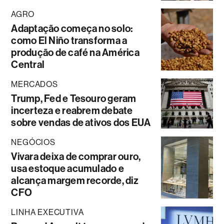
AGRO
Adaptação começa no solo:
como El Niño transforma a
produção de café na América
Central
MERCADOS
Trump, Fed e Tesouro geram
incerteza e reabrem debate
sobre vendas de ativos dos EUA
NEGÓCIOS
Vivara deixa de comprar ouro,
usa estoque acumulado e
alcança margem recorde, diz
CFO
LINHA EXECUTIVA