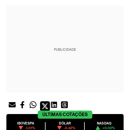
PUBLICIDADE
ÚLTIMAS
COTAÇÕES
IBOVESPA
DÓLAR
NASDAQ
-1.01%
-0.42%
+0.02%