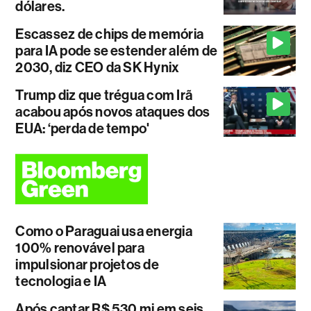
dólares.
Escassez de chips de memória
para IA pode se estender além de
2030, diz CEO da SK Hynix
Trump diz que trégua com Irã
acabou após novos ataques dos
EUA: ‘perda de tempo'
Como o Paraguai usa energia
100% renovável para
impulsionar projetos de
tecnologia e IA
Após captar R$ 530 mi em seis