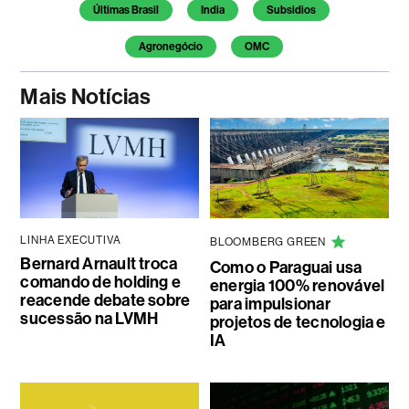
Temas deste artigo
Últimas Brasil
India
Subsidios
Agronegócio
OMC
Mais Notícias
LINHA EXECUTIVA
BLOOMBERG GREEN
Bernard Arnault troca
Como o Paraguai usa
comando de holding e
energia 100% renovável
reacende debate sobre
para impulsionar
sucessão na LVMH
projetos de tecnologia e
IA