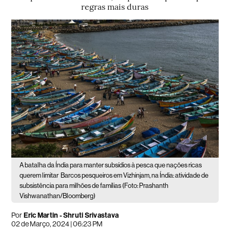
regras mais duras
A batalha da Índia para manter subsídios à pesca que nações ricas
querem limitar
Barcos pesqueiros em Vizhinjam, na Índia: atividade de
subsistência para milhões de famílias (Foto: Prashanth
Vishwanathan/Bloomberg)
Por
Eric Martin - Shruti Srivastava
02 de Março, 2024 | 06:23 PM