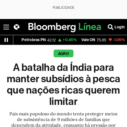
PUBLICIDADE
Login
Petrobras PN
+0.45%
Vale ON
-1.06%
Itaú PN
42.12
75.85
42.
AGRO
A batalha da Índia para
manter subsídios à pesca
que nações ricas querem
limitar
País mais populoso do mundo tenta proteger meios
de subsistência de 9 milhões de famílias que
dependem da atividade, enquanto há pressão por