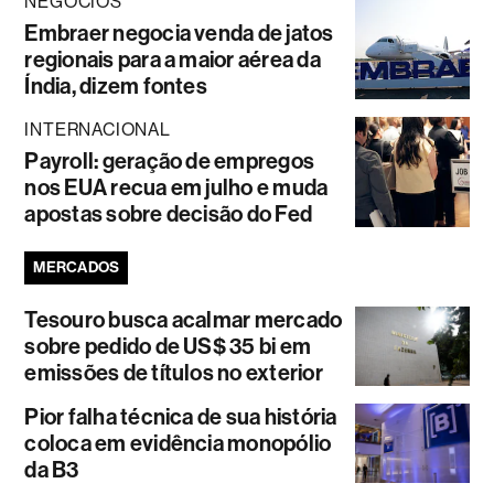
NEGÓCIOS
Embraer negocia venda de jatos
regionais para a maior aérea da
Índia, dizem fontes
INTERNACIONAL
Payroll: geração de empregos
nos EUA recua em julho e muda
apostas sobre decisão do Fed
MERCADOS
Tesouro busca acalmar mercado
sobre pedido de US$ 35 bi em
emissões de títulos no exterior
Pior falha técnica de sua história
coloca em evidência monopólio
da B3