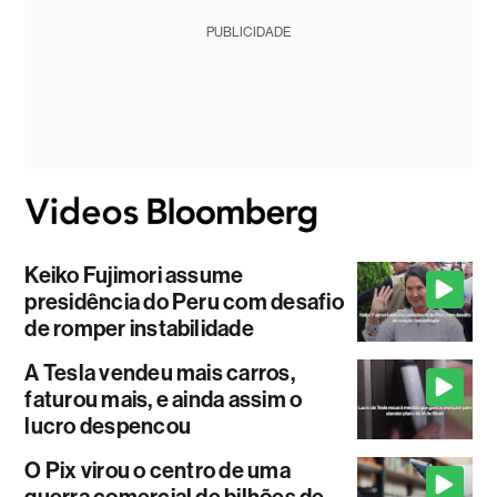
PUBLICIDADE
Keiko Fujimori assume
presidência do Peru com desafio
de romper instabilidade
A Tesla vendeu mais carros,
faturou mais, e ainda assim o
lucro despencou
O Pix virou o centro de uma
guerra comercial de bilhões de