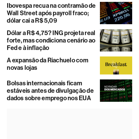
Ibovespa recua na contramão de
Wall Street após payroll fraco;
dólar cai a R$ 5,09
Dólar a R$ 4,75? ING projeta real
forte, mas condiciona cenário ao
Fed e à inflação
A expansão da Riachuelo com
novas lojas
Bolsas internacionais ficam
estáveis antes de divulgação de
dados sobre emprego nos EUA