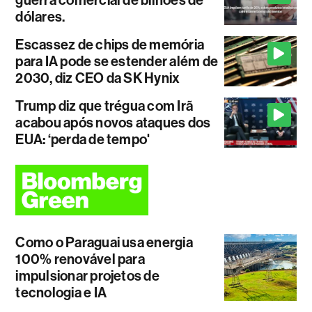
dólares.
Escassez de chips de memória
para IA pode se estender além de
2030, diz CEO da SK Hynix
Trump diz que trégua com Irã
acabou após novos ataques dos
EUA: ‘perda de tempo'
Como o Paraguai usa energia
100% renovável para
impulsionar projetos de
tecnologia e IA