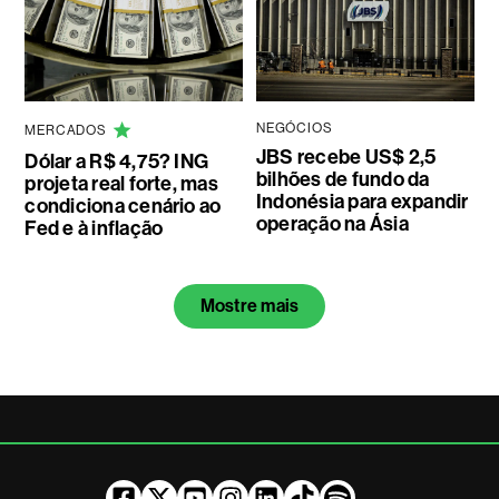
NEGÓCIOS
MERCADOS
JBS recebe US$ 2,5
Dólar a R$ 4,75? ING
bilhões de fundo da
projeta real forte, mas
Indonésia para expandir
condiciona cenário ao
operação na Ásia
Fed e à inflação
Mostre mais