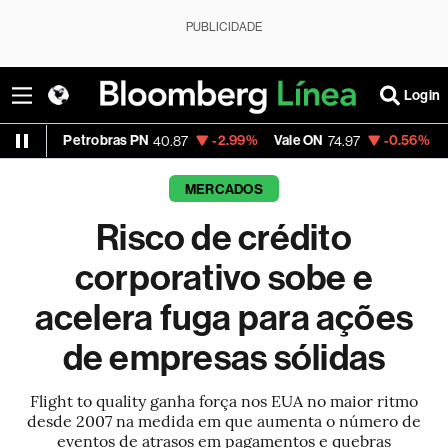
PUBLICIDADE
Login
robras PN
-2.99%
Vale ON
-0.56%
Itaú PN
40.87
74.97
40.75
MERCADOS
Risco de crédito
corporativo sobe e
acelera fuga para ações
de empresas sólidas
Flight to quality ganha força nos EUA no maior ritmo
desde 2007 na medida em que aumenta o número de
eventos de atrasos em pagamentos e quebras