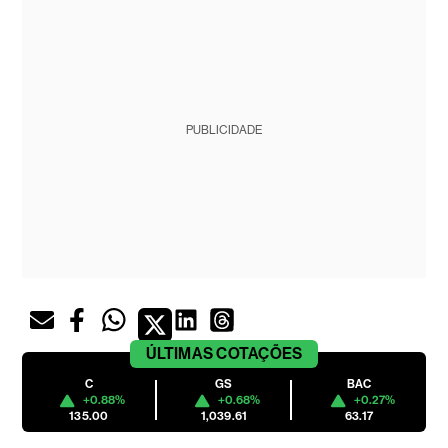
PUBLICIDADE
ÚLTIMAS
COTAÇÕES
C
GS
BAC
+0.88%
+0.68%
+0.27%
135.00
1,039.61
63.17