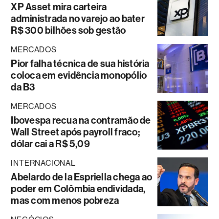
XP Asset mira carteira
administrada no varejo ao bater
R$ 300 bilhões sob gestão
MERCADOS
Pior falha técnica de sua história
coloca em evidência monopólio
da B3
MERCADOS
Ibovespa recua na contramão de
Wall Street após payroll fraco;
dólar cai a R$ 5,09
INTERNACIONAL
Abelardo de la Espriella chega ao
poder em Colômbia endividada,
mas com menos pobreza