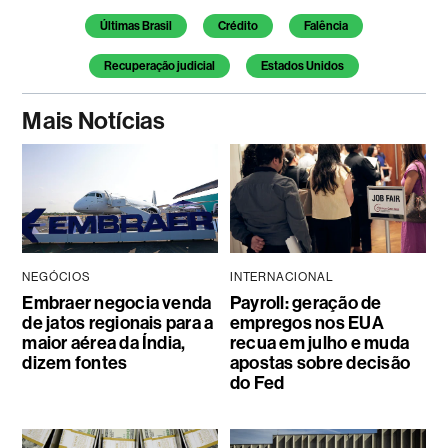
Temas deste artigo
Últimas Brasil
Crédito
Falência
Recuperação judicial
Estados Unidos
Mais Notícias
NEGÓCIOS
INTERNACIONAL
Embraer negocia venda
Payroll: geração de
de jatos regionais para a
empregos nos EUA
maior aérea da Índia,
recua em julho e muda
dizem fontes
apostas sobre decisão
do Fed