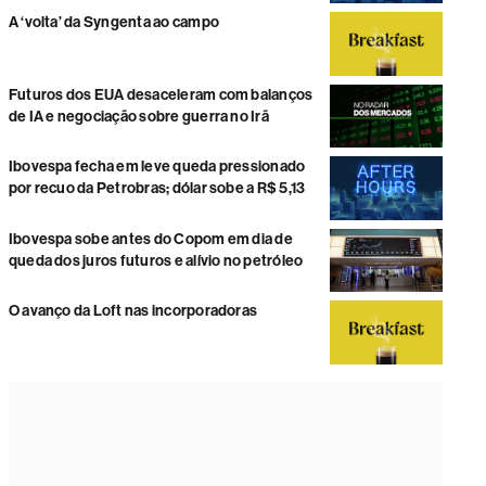
A ‘volta’ da Syngenta ao campo
Futuros dos EUA desaceleram com balanços
de IA e negociação sobre guerra no Irã
Ibovespa fecha em leve queda pressionado
por recuo da Petrobras; dólar sobe a R$ 5,13
Ibovespa sobe antes do Copom em dia de
queda dos juros futuros e alívio no petróleo
O avanço da Loft nas incorporadoras