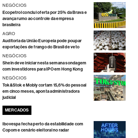
NEGÓCIOS
Ecopetrol conclui oferta por 25% da Brava e
avança rumo ao controle da empresa
brasileira
AGRO
Auditoria da União Europeia pode poupar
exportações de frango do Brasil de veto
NEGÓCIOS
Shein deve iniciar nesta semana sondagem
com investidores para IPO em Hong Kong
NEGÓCIOS
Tok&Stok e Mobly cortam 15,6% do pessoal
em cinco meses, aponta administradora
judicial
MERCADOS
Ibovespa fecha perto da estabilidade com
Copom e cenário eleitoral no radar