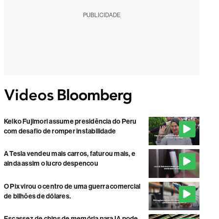
PUBLICIDADE
Keiko Fujimori assume presidência do Peru
com desafio de romper instabilidade
A Tesla vendeu mais carros, faturou mais, e
ainda assim o lucro despencou
O Pix virou o centro de uma guerra comercial
de bilhões de dólares.
Escassez de chips de memória para IA pode