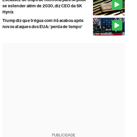
se estender além de 2030, diz CEO da SK
Hynix
Trump diz que trégua com Irã acabou após
novos ataques dos EUA: ‘perda de tempo'
PUBLICIDADE