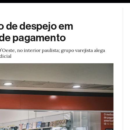
ESG
Soluções de publicidade
Bloomberg Línea
Assina
o de despejo em
a de pagamento
este, no interior paulista; grupo varejista alega
dicial