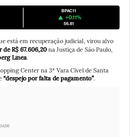
BPAC11
+0.11%
56.81
que está em recuperação judicial, virou alvo
r de R$ 67.606,20
na Justiça de São Paulo,
erg Línea
.
opping Center na 3ª Vara Cível de Santa
de
“despejo por falta de pagamento”
.
IDADE