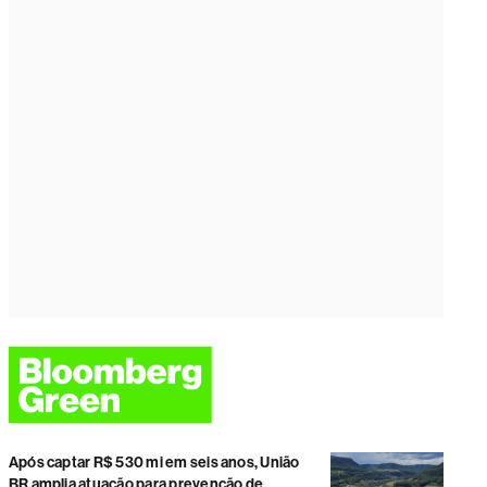
Após captar R$ 530 mi em seis anos, União
BR amplia atuação para prevenção de