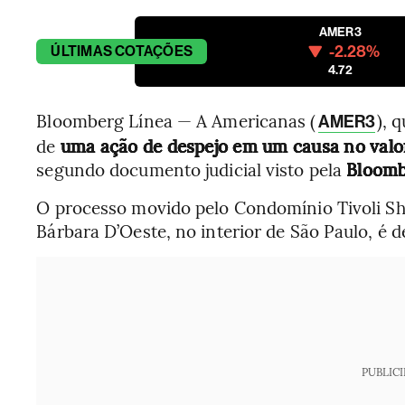
AMER3
-2.28%
ÚLTIMAS
COTAÇÕES
4.72
Bloomberg Línea — A Americanas (
), 
AMER3
de
uma ação de despejo em um causa no valo
segundo documento judicial visto pela
Bloomb
O processo movido pelo Condomínio Tivoli Sh
Bárbara D’Oeste, no interior de São Paulo, é 
PUBLIC