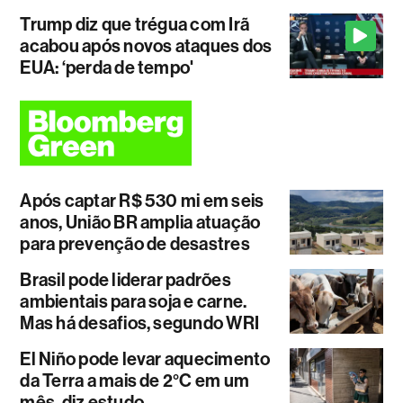
Trump diz que trégua com Irã
acabou após novos ataques dos
EUA: ‘perda de tempo'
Após captar R$ 530 mi em seis
anos, União BR amplia atuação
para prevenção de desastres
Brasil pode liderar padrões
ambientais para soja e carne.
Mas há desafios, segundo WRI
El Niño pode levar aquecimento
da Terra a mais de 2°C em um
mês, diz estudo