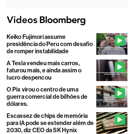
Keiko Fujimori assume
presidência do Peru com desafio
de romper instabilidade
A Tesla vendeu mais carros,
faturou mais, e ainda assim o
lucro despencou
O Pix virou o centro de uma
guerra comercial de bilhões de
dólares.
Escassez de chips de memória
para IA pode se estender além de
2030, diz CEO da SK Hynix