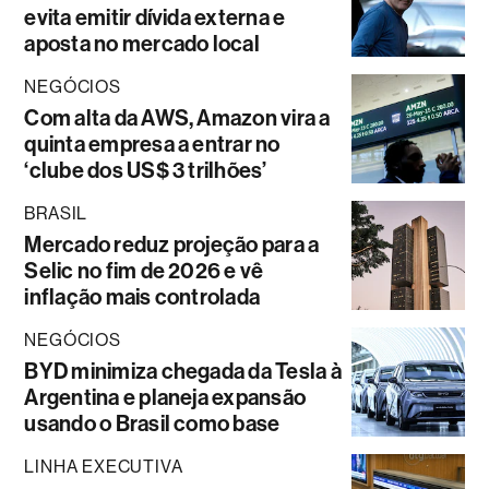
evita emitir dívida externa e
aposta no mercado local
NEGÓCIOS
Com alta da AWS, Amazon vira a
quinta empresa a entrar no
‘clube dos US$ 3 trilhões’
BRASIL
Mercado reduz projeção para a
Selic no fim de 2026 e vê
inflação mais controlada
NEGÓCIOS
BYD minimiza chegada da Tesla à
Argentina e planeja expansão
usando o Brasil como base
LINHA EXECUTIVA