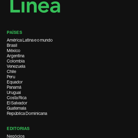
PAÍSES
América Latina e o mundo
Brasil
México
Argentina
Colombia
Venezuela
Chile
Peru
Equador
Panamá
Uruguai
Costa Rica
El Salvador
Guatemala
República Dominicana
EDITORIAS
Negócios