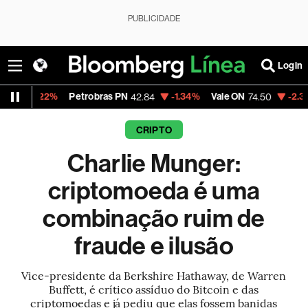
PUBLICIDADE
Login
2%
Petrobras PN
-1.34%
Vale ON
-2.33%
Itaú P
42.84
74.50
CRIPTO
Charlie Munger:
criptomoeda é uma
combinação ruim de
fraude e ilusão
Vice-presidente da Berkshire Hathaway, de Warren
Buffett, é crítico assíduo do Bitcoin e das
criptomoedas e já pediu que elas fossem banidas