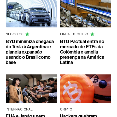
NEGÓCIOS
LINHA EXECUTIVA
BYD minimiza chegada
BTG Pactual entra no
da Tesla à Argentina e
mercado de ETFs da
planeja expansão
Colômbia e amplia
usando o Brasil como
presença na América
base
Latina
INTERNACIONAL
CRIPTO
EUA e Japão unem
Hackers quebram