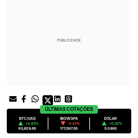
PUBLICIDADE
ÚLTIMAS
COTAÇÕES
BTC/USD
IBOVESPA
DÓLAR
+0.63%
-0.23%
+0.32%
63,829.65
177,597.55
5.0893