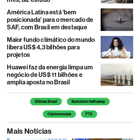
América Latina está ‘bem
posicionada' para o mercado de
SAF, com Brasil em destaque
Maior fundo climático do mundo
libera US$ 4,3 bilhões para
projetos
Huawei faz da energia limpa um
negócio de US$ 11 bilhões e
amplia aposta no Brasil
Temas deste artigo
Últimas Brasil
Berkshire Hathaway
Criptomoedas
FTX
Mais Notícias