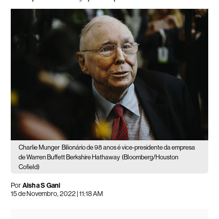
Charlie Munger
Bilionário de 98 anos é vice-presidente da empresa
de Warren Buffett Berkshire Hathaway
(Bloomberg/Houston
Cofield)
Por
Aisha S Gani
15 de Novembro, 2022 | 11:18 AM