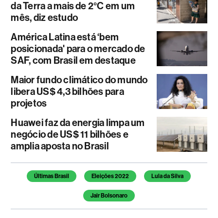
da Terra a mais de 2°C em um
mês, diz estudo
América Latina está ‘bem
posicionada' para o mercado de
SAF, com Brasil em destaque
Maior fundo climático do mundo
libera US$ 4,3 bilhões para
projetos
Huawei faz da energia limpa um
negócio de US$ 11 bilhões e
amplia aposta no Brasil
Temas deste artigo
Últimas Brasil
Eleições 2022
Lula da Silva
Jair Bolsonaro