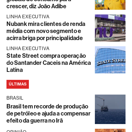
crescer, diz João Adibe
LINHA EXECUTIVA
Nubank mira clientes de renda
média com novo segmento e
acirra briga por principalidade
LINHA EXECUTIVA
State Street compra operação
do Santander Caceis na América
Latina
ÚLTIMAS
BRASIL
Brasil tem recorde de produção
de petróleo e ajuda a compensar
efeito da guerra no Irã