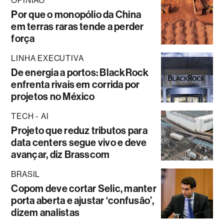
OPINIÃO
Por que o monopólio da China
em terras raras tende a perder
força
LINHA EXECUTIVA
De energia a portos: BlackRock
enfrenta rivais em corrida por
projetos no México
TECH - AI
Projeto que reduz tributos para
data centers segue vivo e deve
avançar, diz Brasscom
BRASIL
Copom deve cortar Selic, manter
porta aberta e ajustar ‘confusão’,
dizem analistas