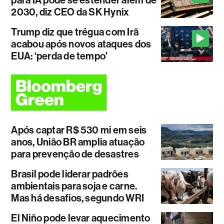
para IA pode se estender além de
2030, diz CEO da SK Hynix
Trump diz que trégua com Irã
acabou após novos ataques dos
EUA: ‘perda de tempo'
Após captar R$ 530 mi em seis
anos, União BR amplia atuação
para prevenção de desastres
Brasil pode liderar padrões
ambientais para soja e carne.
Mas há desafios, segundo WRI
El Niño pode levar aquecimento