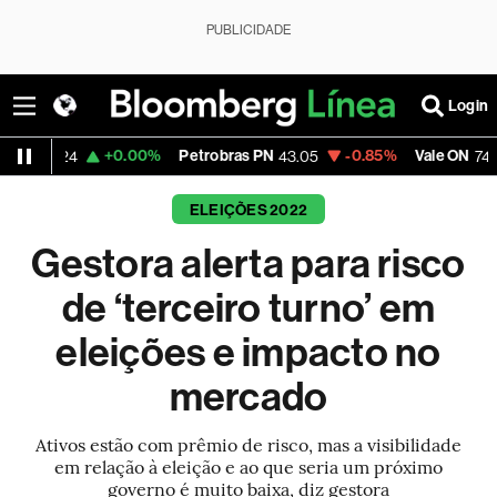
PUBLICIDADE
Login
+0.00%
Petrobras PN
-0.85%
Vale ON
-2.1
4
43.05
74.64
ELEIÇÕES 2022
Gestora alerta para risco
de ‘terceiro turno’ em
eleições e impacto no
mercado
Ativos estão com prêmio de risco, mas a visibilidade
em relação à eleição e ao que seria um próximo
governo é muito baixa, diz gestora