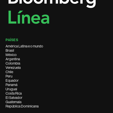
PAÍSES
América Latina e o mundo
Brasil
México
Argentina
Colombia
Venezuela
Chile
Peru
Equador
Panamá
Uruguai
Costa Rica
El Salvador
Guatemala
República Dominicana