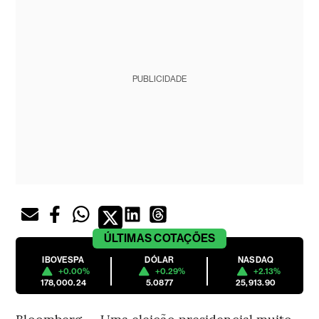
PUBLICIDADE
ÚLTIMAS
COTAÇÕES
IBOVESPA
DÓLAR
NASDAQ
+0.00%
+0.29%
+2.13%
178,000.24
5.0877
25,913.90
Bloomberg — Uma eleição presidencial muito