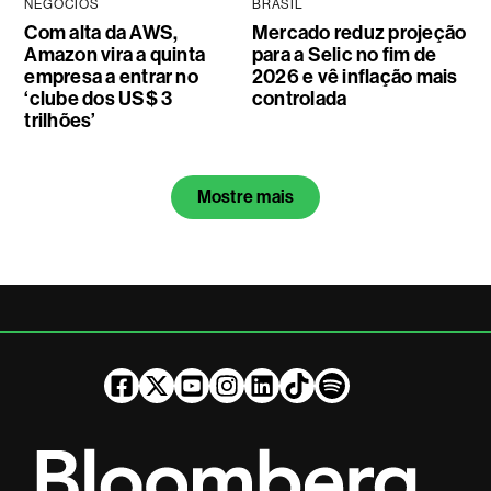
NEGÓCIOS
BRASIL
Com alta da AWS,
Mercado reduz projeção
Amazon vira a quinta
para a Selic no fim de
empresa a entrar no
2026 e vê inflação mais
‘clube dos US$ 3
controlada
trilhões’
Mostre mais