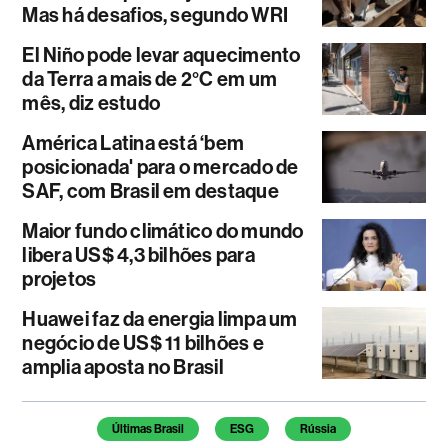
Mas há desafios, segundo WRI
El Niño pode levar aquecimento
da Terra a mais de 2°C em um
mês, diz estudo
América Latina está ‘bem
posicionada' para o mercado de
SAF, com Brasil em destaque
Maior fundo climático do mundo
libera US$ 4,3 bilhões para
projetos
Huawei faz da energia limpa um
negócio de US$ 11 bilhões e
amplia aposta no Brasil
Temas deste artigo
Últimas Brasil
ESG
Rússia