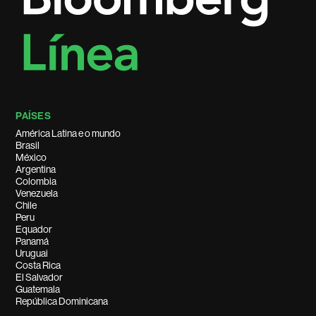
PAÍSES
América Latina e o mundo
Brasil
México
Argentina
Colombia
Venezuela
Chile
Peru
Equador
Panamá
Uruguai
Costa Rica
El Salvador
Guatemala
República Dominicana