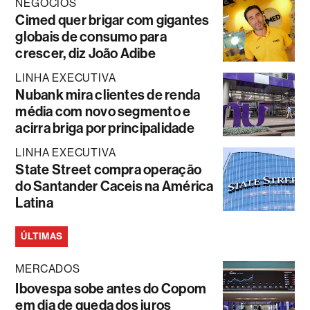
NEGÓCIOS
Cimed quer brigar com gigantes
globais de consumo para
crescer, diz João Adibe
LINHA EXECUTIVA
Nubank mira clientes de renda
média com novo segmento e
acirra briga por principalidade
LINHA EXECUTIVA
State Street compra operação
do Santander Caceis na América
Latina
ÚLTIMAS
MERCADOS
Ibovespa sobe antes do Copom
em dia de queda dos juros