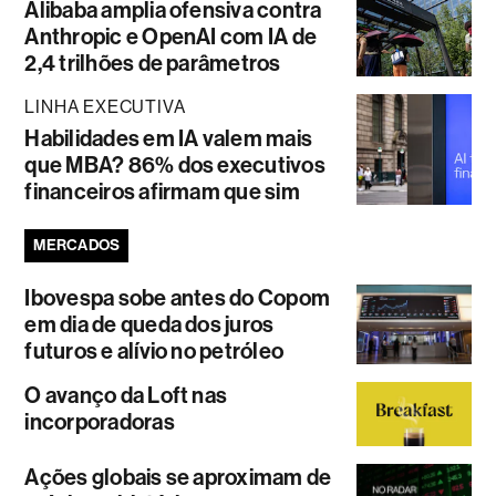
Alibaba amplia ofensiva contra
Anthropic e OpenAI com IA de
2,4 trilhões de parâmetros
LINHA EXECUTIVA
Habilidades em IA valem mais
que MBA? 86% dos executivos
financeiros afirmam que sim
MERCADOS
Ibovespa sobe antes do Copom
em dia de queda dos juros
futuros e alívio no petróleo
O avanço da Loft nas
incorporadoras
Ações globais se aproximam de