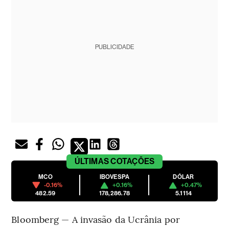
PUBLICIDADE
ÚLTIMAS
COTAÇÕES
MCO
IBOVESPA
DÓLAR
-0.16%
+0.16%
+0.47%
482.59
178,286.78
5.1114
Bloomberg — A invasão da Ucrânia por