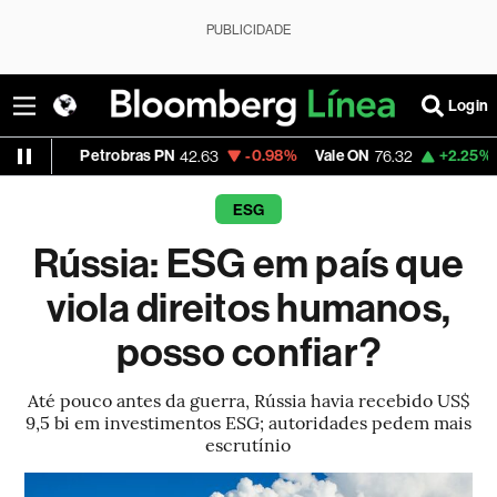
PUBLICIDADE
Login
Petrobras PN
-0.98%
Vale ON
+2.25%
Itaú PN
42.63
76.32
42
ESG
Rússia: ESG em país que
viola direitos humanos,
posso confiar?
Até pouco antes da guerra, Rússia havia recebido US$
9,5 bi em investimentos ESG; autoridades pedem mais
escrutínio