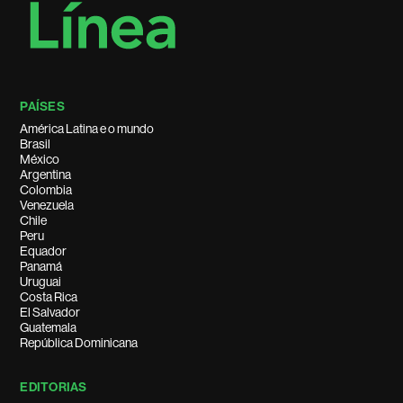
PAÍSES
América Latina e o mundo
Brasil
México
Argentina
Colombia
Venezuela
Chile
Peru
Equador
Panamá
Uruguai
Costa Rica
El Salvador
Guatemala
República Dominicana
EDITORIAS