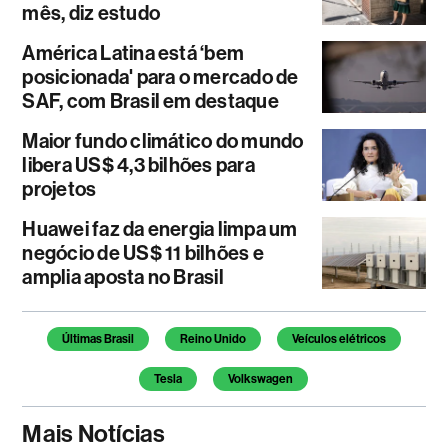
mês, diz estudo
América Latina está ‘bem
posicionada' para o mercado de
SAF, com Brasil em destaque
Maior fundo climático do mundo
libera US$ 4,3 bilhões para
projetos
Huawei faz da energia limpa um
negócio de US$ 11 bilhões e
amplia aposta no Brasil
Temas deste artigo
Últimas Brasil
Reino Unido
Veículos elétricos
Tesla
Volkswagen
Mais Notícias