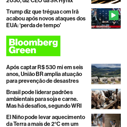
2030, diz CEO da SK Hynix
Trump diz que trégua com Irã
acabou após novos ataques dos
EUA: ‘perda de tempo'
Após captar R$ 530 mi em seis
anos, União BR amplia atuação
para prevenção de desastres
Brasil pode liderar padrões
ambientais para soja e carne.
Mas há desafios, segundo WRI
El Niño pode levar aquecimento
da Terra a mais de 2°C em um