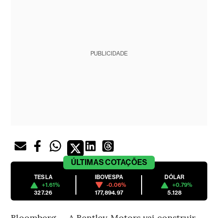
PUBLICIDADE
ÚLTIMAS
COTAÇÕES
TESLA
IBOVESPA
DÓLAR
+1.61%
-0.06%
+0.79%
327.26
177,894.97
5.128
Bloomberg — A Bentley Motors vai construir