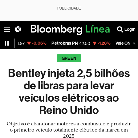
PUBLICIDADE
Login
-0.06%
Petrobras PN
-1.28%
Vale ON
+2.
.97
42.50
76.31
GREEN
Bentley injeta 2,5 bilhões
de libras para levar
veículos elétricos ao
Reino Unido
Objetivo é abandonar motores a combustão e produzir
o primeiro veículo totalmente elétrico da marca em
2025