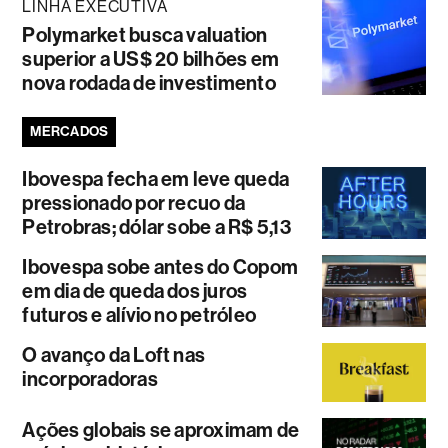
LINHA EXECUTIVA
Polymarket busca valuation
superior a US$ 20 bilhões em
nova rodada de investimento
MERCADOS
Ibovespa fecha em leve queda
pressionado por recuo da
Petrobras; dólar sobe a R$ 5,13
Ibovespa sobe antes do Copom
em dia de queda dos juros
futuros e alívio no petróleo
O avanço da Loft nas
incorporadoras
Ações globais se aproximam de