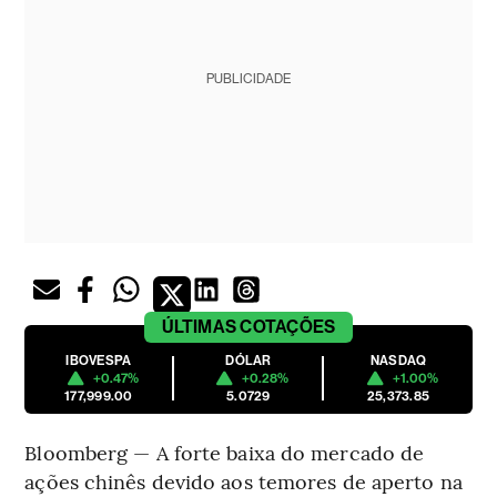
PUBLICIDADE
ÚLTIMAS
COTAÇÕES
IBOVESPA
DÓLAR
NASDAQ
+0.47%
+0.28%
+1.00%
177,999.00
5.0729
25,373.85
Bloomberg — A forte baixa do mercado de
ações chinês devido aos temores de aperto na