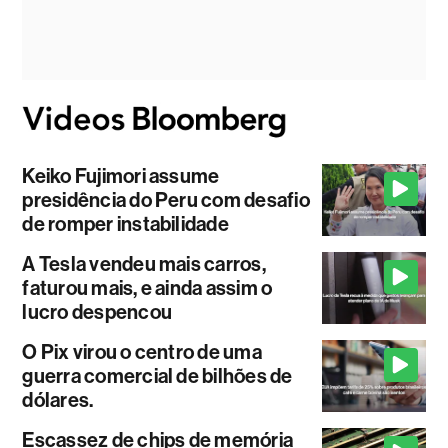
Keiko Fujimori assume
presidência do Peru com desafio
de romper instabilidade
A Tesla vendeu mais carros,
faturou mais, e ainda assim o
lucro despencou
O Pix virou o centro de uma
guerra comercial de bilhões de
dólares.
Escassez de chips de memória