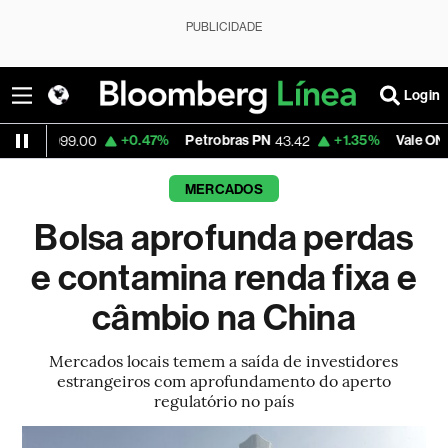
PUBLICIDADE
Login
+0.47%
Petrobras PN
+1.35%
Vale ON
+
9.00
43.42
76.28
MERCADOS
Bolsa aprofunda perdas
e contamina renda fixa e
câmbio na China
Mercados locais temem a saída de investidores
estrangeiros com aprofundamento do aperto
regulatório no país