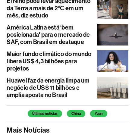
El Niño pode levar aquecimento
da Terra a mais de 2°C em um
mês, diz estudo
América Latina está ‘bem
posicionada' para o mercado de
SAF, com Brasil em destaque
Maior fundo climático do mundo
libera US$ 4,3 bilhões para
projetos
Huawei faz da energia limpa um
negócio de US$ 11 bilhões e
amplia aposta no Brasil
Temas deste artigo
Últimas noticias
China
Yuan
Mais Notícias