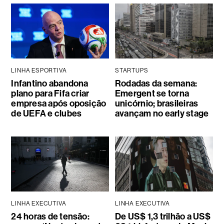
LINHA ESPORTIVA
STARTUPS
Infantino abandona
Rodadas da semana:
plano para Fifa criar
Emergent se torna
empresa após oposição
unicórnio; brasileiras
de UEFA e clubes
avançam no early stage
LINHA EXECUTIVA
LINHA EXECUTIVA
24 horas de tensão:
De US$ 1,3 trilhão a US$