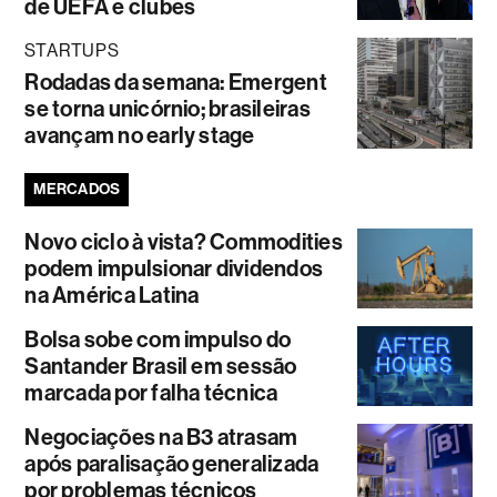
de UEFA e clubes
STARTUPS
Rodadas da semana: Emergent
se torna unicórnio; brasileiras
avançam no early stage
MERCADOS
Novo ciclo à vista? Commodities
podem impulsionar dividendos
na América Latina
Bolsa sobe com impulso do
Santander Brasil em sessão
marcada por falha técnica
Negociações na B3 atrasam
após paralisação generalizada
por problemas técnicos