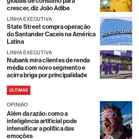
globais de consumo para
crescer, diz João Adibe
LINHA EXECUTIVA
State Street compra operação
do Santander Caceis na América
Latina
LINHA EXECUTIVA
Nubank mira clientes de renda
média com novo segmento e
acirra briga por principalidade
ÚLTIMAS
OPINIÃO
Além da razão: como a
inteligência artificial pode
intensificar a política das
emoções