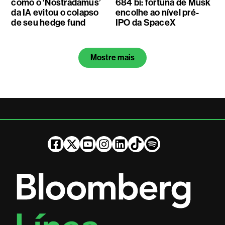
como o ‘Nostradamus’
684 bi: fortuna de Musk
da IA evitou o colapso
encolhe ao nível pré-
de seu hedge fund
IPO da SpaceX
Mostre mais