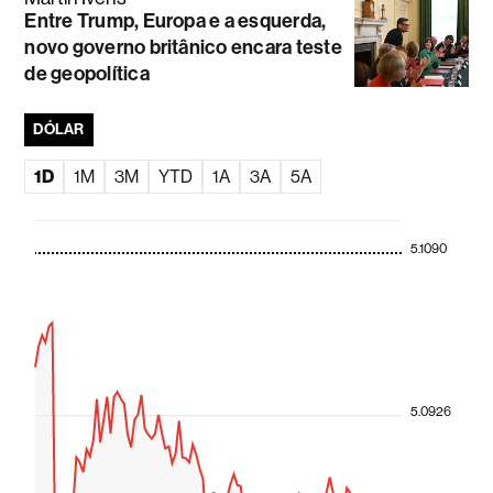
Entre Trump, Europa e a esquerda,
novo governo britânico encara teste
de geopolítica
DÓLAR
1D
1M
3M
YTD
1A
3A
5A
5.1090
5.0926