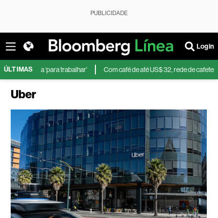
PUBLICIDADE
Login
ÚLTIMAS
ara trabalhar’
Com café de até US$ 32, rede de cafeterias de luxo se ex
Uber