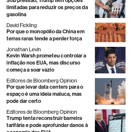
Sob pressão, Trump tem opções
limitadas para reduzir os preços da
gasolina
David Fickling
Por que o monopólio da China em
terras raras tende a perder força
Jonathan Levin
Kevin Warsh prometeu controlar a
inflação nos EUA, mas discurso
começa a soar vazio
Editores de Bloomberg Opinion
Por que levar data centers para o
espaço é uma ideia maluca, mas
pode dar certo
Editores de Bloomberg Opinion
Trump tenta reconstruir barreira
tarifária e pode aprofundar danos à