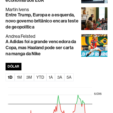
economia dos EUA
Martin Ivens
Entre Trump, Europa e a esquerda,
novo governo britânico encara teste
de geopolítica
Andrea Felsted
A Adidas foi a grande vencedora da
Copa, mas Haaland pode ser carta
na manga da Nike
DÓLAR
1D
1M
3M
YTD
1A
3A
5A
5.1315