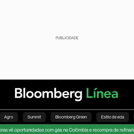
PUBLICIDADE
Agro
Summit
Bloomberg Green
Estilo de vida
unidades com gás na Colômbia e recompra de refinaria no Brasil
nanças pessoais
Viagens
Internacional
Brasil
S