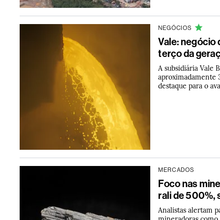
NEGÓCIOS
Vale: negócio
terço da gera
A subsidiária Vale
aproximadamente 3
destaque para o av
MERCADOS
Foco nas mine
rali de 500%,
Analistas alertam p
mineradoras como 