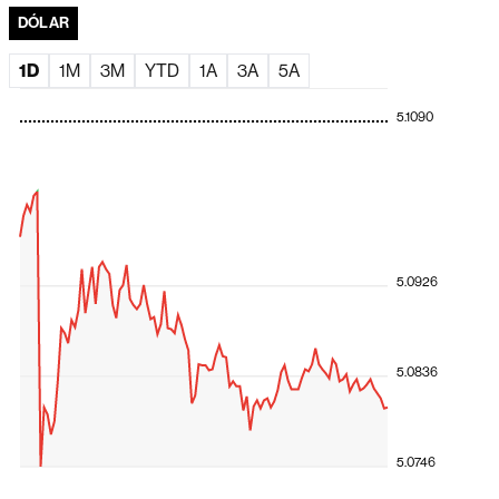
DÓLAR
Ações globais sobem com recuo do petróleo e alívio da
pressão sobre mercados
1D
1M
3M
YTD
1A
3A
5A
Faria Lima volta o foco para as eleições e gestores veem
disputa presidencial acirrada
5.1090
Novo ciclo à vista? Commodities podem impulsionar
dividendos na América Latina
Bolsa sobe com impulso do Santander Brasil em sessão
marcada por falha técnica
Negociações na B3 atrasam após paralisação
generalizada por problemas técnicos
5.0926
Dólar em queda impulsiona moedas da América Latina;
peso colombiano lidera valorização
5.0836
A exportação de tecnologia da Fila do Brasil
Ações globais avançam com rali de fabricantes de chips
e impulso da Amazon
5.0746
Santander propõe comprar fatia restante do Santander