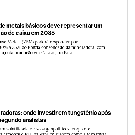
 de metais básicos deve representar um
ção de caixa em 2035
 Base Metals (VBM) poderá responder por
0% a 35% do Ebitda consolidado da mineradora, com
anço da produção em Carajás, no Pará
radoras: onde investir em tungstênio após
 segundo analistas
ara volatilidade e riscos geopolíticos, enquanto
a Almonty e ETF da VanEck surgem como alternativas