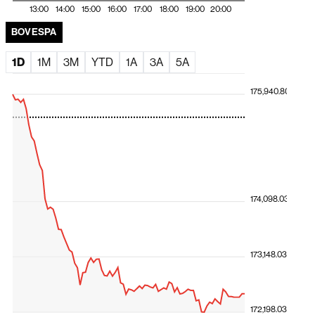
Brasil com prêmio de 15%
13:00
14:00
15:00
16:00
17:00
18:00
19:00
20:00
El Niño ameaça América Latina, e Deutsche Bank
BOVESPA
identifica os países mais expostos
1D
1M
3M
YTD
1A
3A
5A
175,940.80
174,098.03
173,148.03
172,198.03