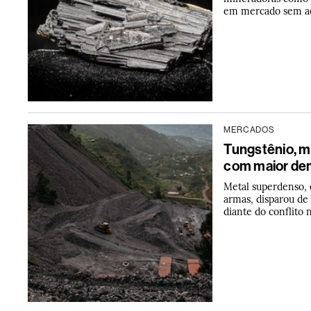
em mercado sem ac
MERCADOS
Tungstênio, 
com maior dem
Metal superdenso,
armas, disparou de
diante do conflito