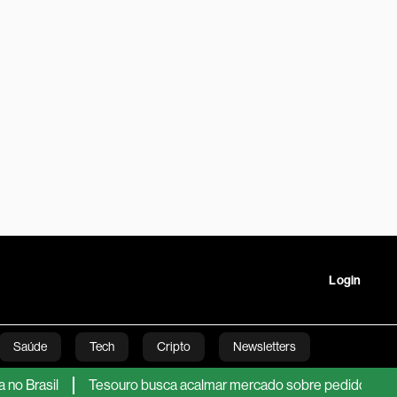
Login
Saúde
Tech
Cripto
Newsletters
Tesouro busca acalmar mercado sobre pedido de US$ 35 bi em em
tartups
Linha Executiva
Opinião
Vídeos