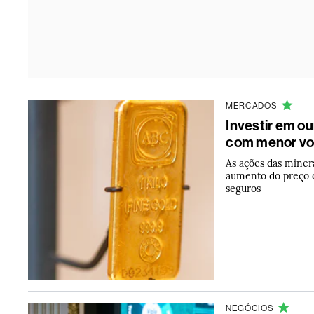
MERCADOS
Investir em o
com menor vol
As ações das miner
aumento do preço d
seguros
NEGÓCIOS