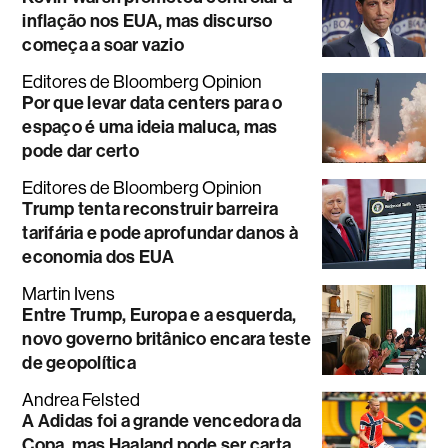
inflação nos EUA, mas discurso
começa a soar vazio
Editores de Bloomberg Opinion
Por que levar data centers para o
espaço é uma ideia maluca, mas
pode dar certo
Editores de Bloomberg Opinion
Trump tenta reconstruir barreira
tarifária e pode aprofundar danos à
economia dos EUA
Martin Ivens
Entre Trump, Europa e a esquerda,
novo governo britânico encara teste
de geopolítica
Andrea Felsted
A Adidas foi a grande vencedora da
Copa, mas Haaland pode ser carta