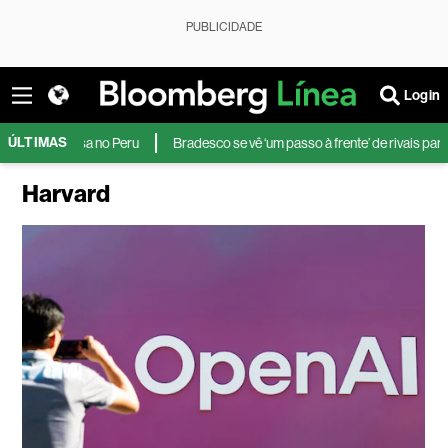
PUBLICIDADE
Login
ÚLTIMAS
a no Peru
Bradesco se vê ‘um passo à frente’ de rivais para lidar com ina
Harvard