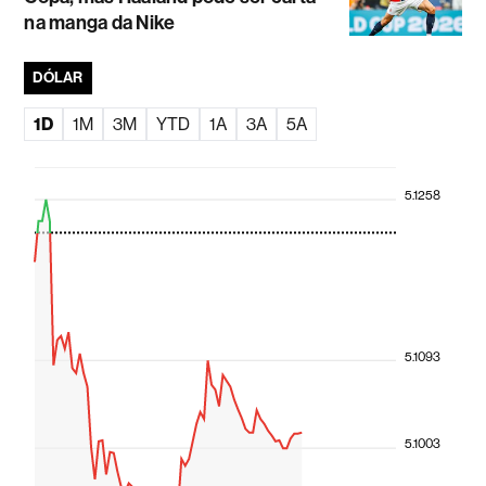
na manga da Nike
DÓLAR
1D
1M
3M
YTD
1A
3A
5A
5.1258
5.1093
5.1003