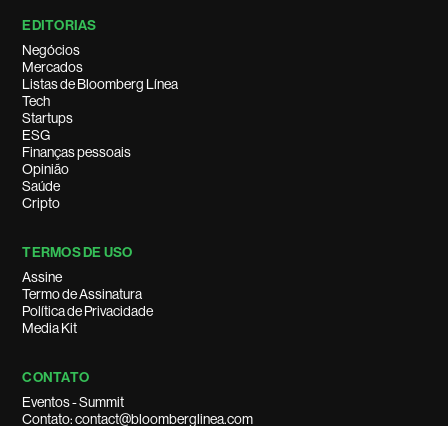
EDITORIAS
Negócios
Mercados
Listas de Bloomberg Línea
Tech
Startups
ESG
Finanças pessoais
Opinião
Saúde
Cripto
TERMOS DE USO
Assine
Termo de Assinatura
Política de Privacidade
Media Kit
CONTATO
Eventos - Summit
Contato: contact@bloomberglinea.com
Suporte ao cliente: support@bloomberglinea.com