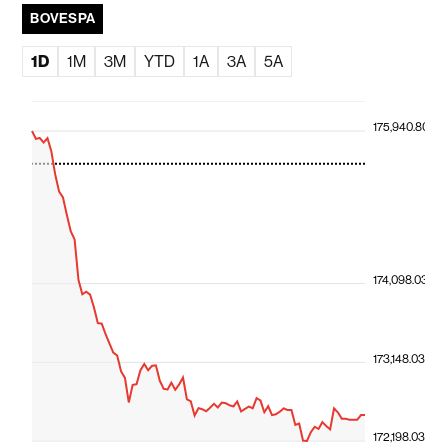
BOVESPA
1D
1M
3M
YTD
1A
3A
5A
175,940.80
174,098.03
173,148.03
172,198.03