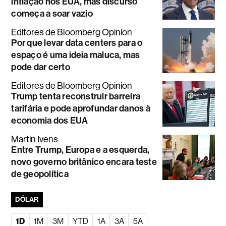
inflação nos EUA, mas discurso
começa a soar vazio
Editores de Bloomberg Opinion
Por que levar data centers para o
espaço é uma ideia maluca, mas
pode dar certo
Editores de Bloomberg Opinion
Trump tenta reconstruir barreira
tarifária e pode aprofundar danos à
economia dos EUA
Martin Ivens
Entre Trump, Europa e a esquerda,
novo governo britânico encara teste
de geopolítica
DÓLAR
1D
1M
3M
YTD
1A
3A
5A