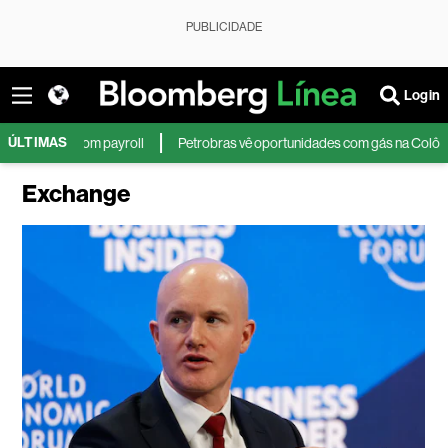
PUBLICIDADE
Login
ÚLTIMAS
m payroll
Petrobras vê oportunidades com gás na Colômbia e recompra de
Exchange