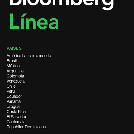
PAÍSES
América Latina e o mundo
Brasil
México
Argentina
Colombia
Venezuela
Chile
Peru
Equador
Panamá
Uruguai
Costa Rica
El Salvador
Guatemala
República Dominicana