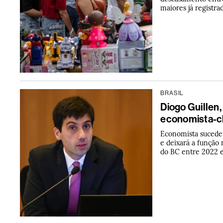
maiores já registr
BRASIL
Diogo Guillen,
economista-ch
Economista suceder
e deixará a função 
do BC entre 2022 