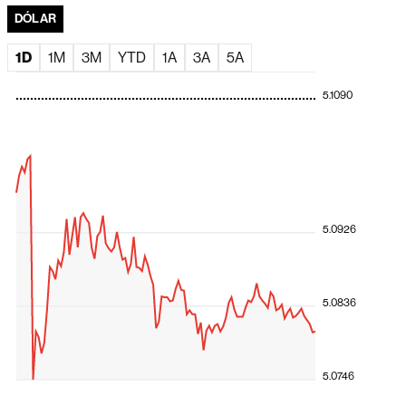
DÓLAR
Ações globais sobem com recuo do petróleo e alívio da
pressão sobre mercados
1D
1M
3M
YTD
1A
3A
5A
Faria Lima volta o foco para as eleições e gestores veem
disputa presidencial acirrada
5.1090
Novo ciclo à vista? Commodities podem impulsionar
dividendos na América Latina
Bolsa sobe com impulso do Santander Brasil em sessão
marcada por falha técnica
Negociações na B3 atrasam após paralisação
generalizada por problemas técnicos
5.0926
Dólar em queda impulsiona moedas da América Latina;
peso colombiano lidera valorização
5.0836
A exportação de tecnologia da Fila do Brasil
Ações globais avançam com rali de fabricantes de chips
e impulso da Amazon
5.0746
Santander propõe comprar fatia restante do Santander