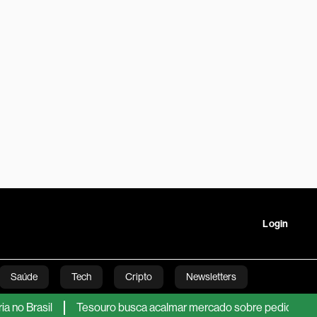
Login
Saúde
Tech
Cripto
Newsletters
Tesouro busca acalmar mercado sobre pedido de US$ 35 bi em 
tartups
Linha Executiva
Opinião
Vídeos