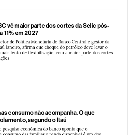
BC vê maior parte dos cortes da Selic pós-
a a 11% em 2027
retor de Política Monetária do Banco Central e gestor da
taú Janeiro, afirma que choque do petróleo deve levar o
ais lento de flexibilização, com a maior parte dos cortes
eições
mas consumo não acompanha. O que
colamento, segundo o Itaú
e pesquisa econômica do banco aponta que o
 consumo das famílias e renda disponível é um dos