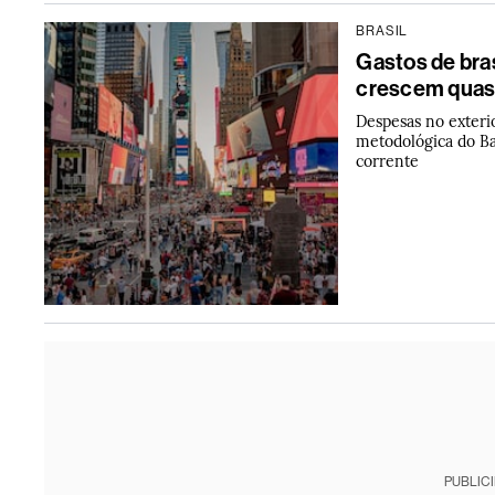
BRASIL
Gastos de bras
crescem quas
Despesas no exteri
metodológica do Ba
corrente
PUBLIC