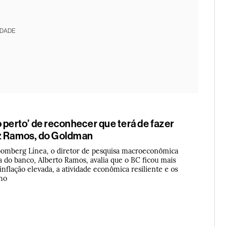
IDADE
 perto’ de reconhecer que terá de fazer
z Ramos, do Goldman
oomberg Línea, o diretor de pesquisa macroeconômica
a do banco, Alberto Ramos, avalia que o BC ficou mais
nflação elevada, a atividade econômica resiliente e os
rno