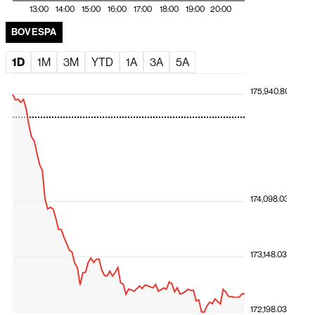
Brasil com prêmio de 15%
13:00
14:00
15:00
16:00
17:00
18:00
19:00
20:00
El Niño ameaça América Latina, e Deutsche Bank
BOVESPA
identifica os países mais expostos
1D
1M
3M
YTD
1A
3A
5A
175,940.80
174,098.03
173,148.03
172,198.03