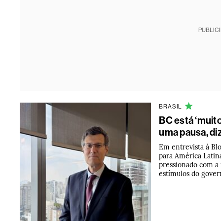
PUBLIC
BRASIL
BC está ‘muito
uma pausa, di
Em entrevista à Bl
para América Latin
pressionado com a i
estímulos do gove