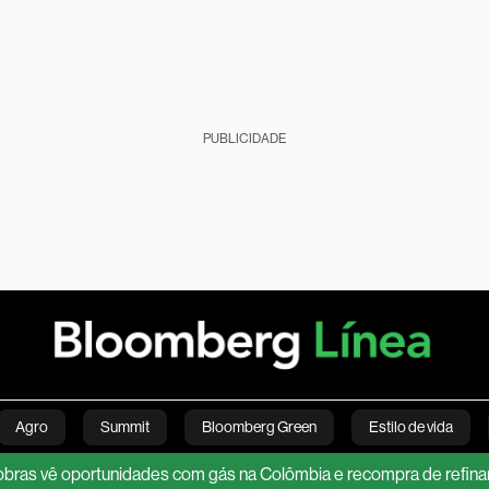
PUBLICIDADE
Agro
Summit
Bloomberg Green
Estilo de vida
rtunidades com gás na Colômbia e recompra de refinaria no Brasil
nanças pessoais
Viagens
Internacional
Brasil
S