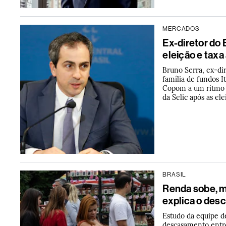
MERCADOS
Ex-diretor do 
eleição e tax
Bruno Serra, ex-di
família de fundos I
Copom a um ritmo m
da Selic após as el
BRASIL
Renda sobe, 
explica o des
Estudo da equipe d
descasamento entre