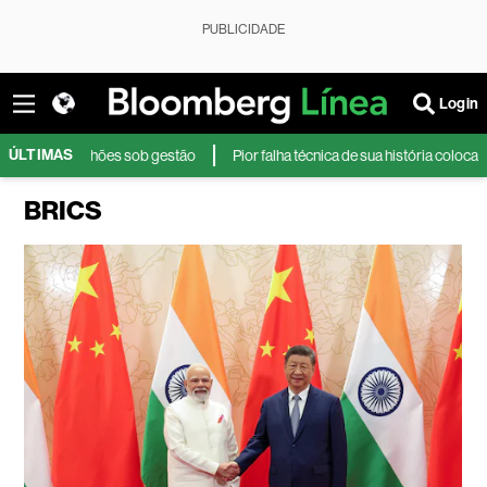
PUBLICIDADE
Login
ÚLTIMAS
hões sob gestão
Pior falha técnica de sua história coloca em evidência m
BRICS