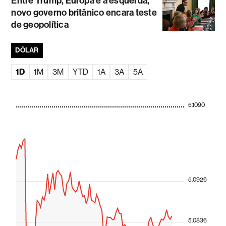
Entre Trump, Europa e a esquerda,
novo governo britânico encara teste
de geopolítica
DÓLAR
1D
1M
3M
YTD
1A
3A
5A
5.1090
5.0926
5.0836