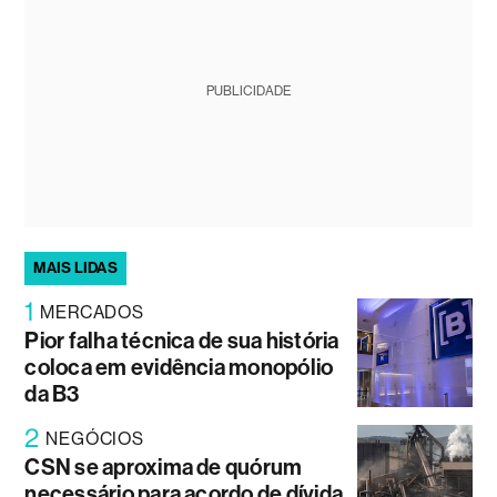
PUBLICIDADE
MAIS LIDAS
1
MERCADOS
Pior falha técnica de sua história
coloca em evidência monopólio
da B3
2
NEGÓCIOS
CSN se aproxima de quórum
necessário para acordo de dívida,