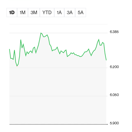
1D
1M
3M
YTD
1A
3A
5A
6.385
6.200
6.050
5.900