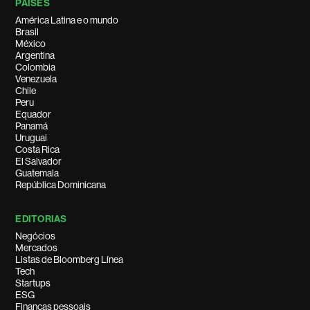
PAÍSES
América Latina e o mundo
Brasil
México
Argentina
Colombia
Venezuela
Chile
Peru
Equador
Panamá
Uruguai
Costa Rica
El Salvador
Guatemala
República Dominicana
EDITORIAS
Negócios
Mercados
Listas de Bloomberg Línea
Tech
Startups
ESG
Finanças pessoais