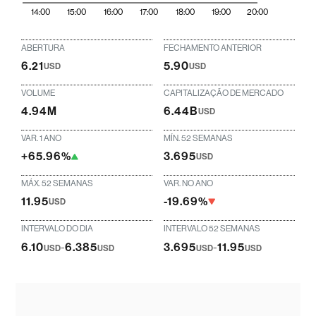
14:00
15:00
16:00
17:00
18:00
19:00
20:00
ABERTURA
FECHAMENTO ANTERIOR
6.21
5.90
USD
USD
VOLUME
CAPITALIZAÇÃO DE MERCADO
4.94M
6.44B
USD
VAR. 1 ANO
MÍN. 52 SEMANAS
+65.96%
3.695
USD
MÁX. 52 SEMANAS
VAR. NO ANO
11.95
-19.69%
USD
INTERVALO DO DIA
INTERVALO 52 SEMANAS
6.10
-
6.385
3.695
-
11.95
USD
USD
USD
USD