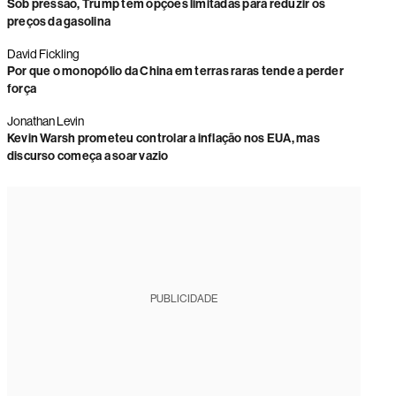
Sob pressão, Trump tem opções limitadas para reduzir os
preços da gasolina
David Fickling
Por que o monopólio da China em terras raras tende a perder
força
Jonathan Levin
Kevin Warsh prometeu controlar a inflação nos EUA, mas
discurso começa a soar vazio
PUBLICIDADE