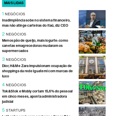
MAIS LIDAS
1
NEGÓCIOS
Inadimplência sobe no sistema financeiro,
mas não atinge carteiras do Itaú, diz CEO
2
NEGÓCIOS
Menos pão de queijo, mais iogurte: como
canetas emagrecedoras mudaram os
supermercados
3
NEGÓCIOS
Dior, H&M e Zara impulsionam ocupação de
shoppings da rede Iguatemi com marcas de
luxo
4
NEGÓCIOS
Tok&Stok e Mobly cortam 15,6% do pessoal
em cinco meses, aponta administradora
judicial
5
STARTUPS