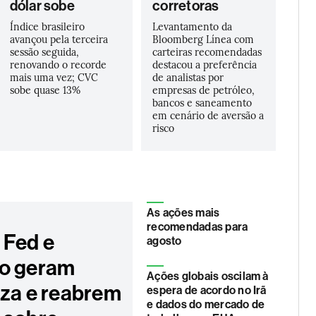
dólar sobe
corretoras
Índice brasileiro
Levantamento da
avançou pela terceira
Bloomberg Línea com
sessão seguida,
carteiras recomendadas
renovando o recorde
destacou a preferência
mais uma vez; CVC
de analistas por
sobe quase 13%
empresas de petróleo,
bancos e saneamento
em cenário de aversão a
risco
As ações mais
recomendadas para
 Fed e
agosto
o geram
Ações globais oscilam à
eza e reabrem
espera de acordo no Irã
e dados do mercado de