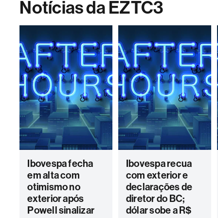
Notícias da EZTC3
Ibovespa fecha
Ibovespa recua
em alta com
com exterior e
otimismo no
declarações de
exterior após
diretor do BC;
Powell sinalizar
dólar sobe a R$