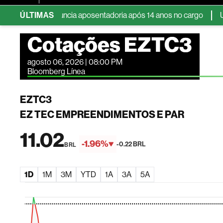
dos EUA anuncia aposentadoria após 14 anos no cargo
ÚLTIMAS
UBS nom
Cotações EZTC3
agosto 06, 2026 | 08:00 PM
Bloomberg Línea
EZTC3
EZ TEC EMPREENDIMENTOS E PAR
11.02
-1.96%
-0.22 BRL
BRL
1D
1M
3M
YTD
1A
3A
5A