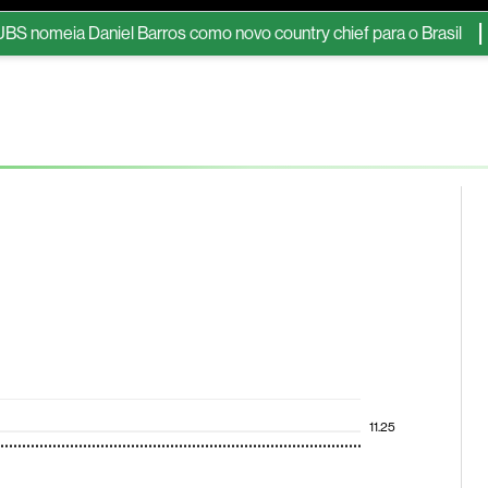
eia Daniel Barros como novo country chief para o Brasil
Flybo
ESG
Soluções de publicidade
Bloomberg Línea
Assina
11.25