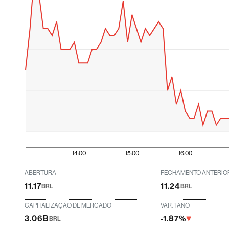
14:00
15:00
16:00
ABERTURA
FECHAMENTO ANTERIO
11.17
11.24
BRL
BRL
CAPITALIZAÇÃO DE MERCADO
VAR. 1 ANO
3.06B
-1.87%
BRL