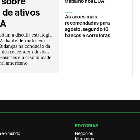
 sobre
trabalho nos EUA
 de ativos
As ações mais
UA
recomendadas para
agosto, segundo 10
oltam a discutir estratégia
bancos e corretoras
A’ diante de ruídos em
Mudanças na condução da
ômica reacendem dúvidas
reasuries e a credibilidade
ral americano
EDITORIAS
a e o mundo
Negócios
Mercados