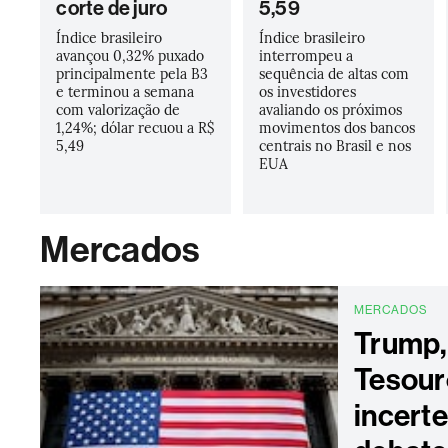
corte de juro
5,59
Índice brasileiro
Índice brasileiro
avançou 0,32% puxado
interrompeu a
principalmente pela B3
sequência de altas com
e terminou a semana
os investidores
com valorização de
avaliando os próximos
1,24%; dólar recuou a R$
movimentos dos bancos
5,49
centrais no Brasil e nos
EUA
Mercados
MERCADOS
Trump,
Tesour
incert