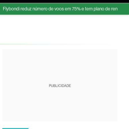
ndi reduz número de voos em 75% e tem plano de renovação de fro
tura
PUBLICIDADE