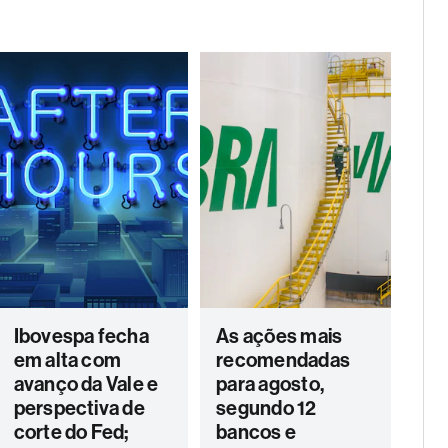
Ibovespa fecha
As ações mais
em alta com
recomendadas
avanço da Vale e
para agosto,
perspectiva de
segundo 12
corte do Fed;
bancos e