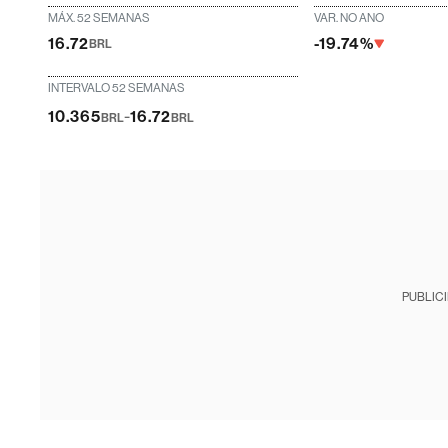
MÁX. 52 SEMANAS
VAR. NO ANO
16.72
-19.74%
BRL
INTERVALO 52 SEMANAS
-
10.365
16.72
BRL
BRL
PUBLIC