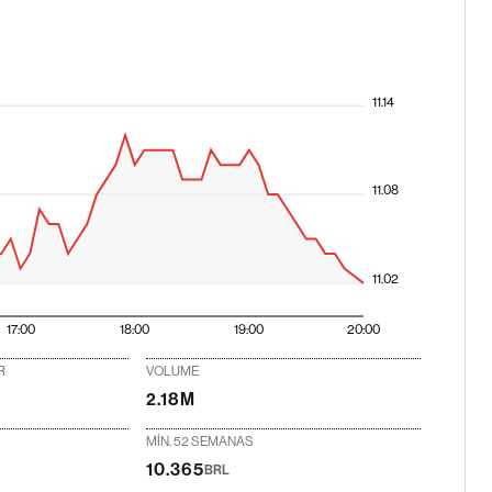
11.14
11.08
11.02
17:00
18:00
19:00
20:00
R
VOLUME
2.18M
MÍN. 52 SEMANAS
10.365
BRL