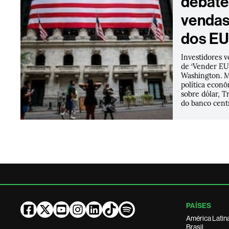
debate
vendas
dos E
Investidores v
de ‘Vender EU
Washington. 
política econ
sobre dólar, T
do banco cent
PAÍSES
América Latin
Brasil