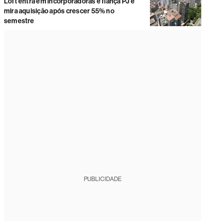
Loft entra em incorporadoras e fiança PJ e
mira aquisição após crescer 55% no
semestre
PUBLICIDADE