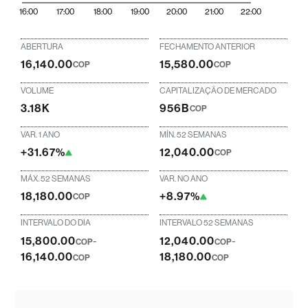
16:00
17:00
18:00
19:00
20:00
21:00
22:00
ABERTURA
FECHAMENTO ANTERIOR
16,140.00
15,580.00
COP
COP
VOLUME
CAPITALIZAÇÃO DE MERCADO
3.18K
956B
COP
VAR. 1 ANO
MÍN. 52 SEMANAS
+31.67%
12,040.00
COP
MÁX. 52 SEMANAS
VAR. NO ANO
18,180.00
+8.97%
COP
INTERVALO DO DIA
INTERVALO 52 SEMANAS
15,800.00
-
12,040.00
-
COP
COP
16,140.00
18,180.00
COP
COP