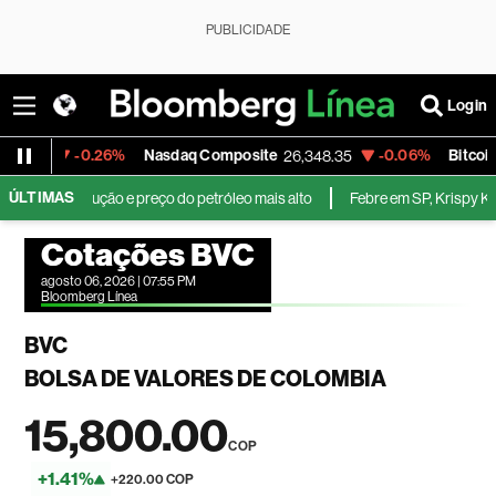
PUBLICIDADE
Login
-0.26%
Nasdaq Composite
-0.06%
Bitcoin/
.109
26,348.35
ÚLTIMAS
o da produção e preço do petróleo mais alto
Febre em SP, Krispy Krem
Cotações BVC
agosto 06, 2026 | 07:55 PM
Bloomberg Línea
BVC
BOLSA DE VALORES DE COLOMBIA
15,800.00
COP
+1.41%
+220.00 COP