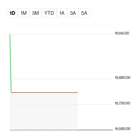
1D
1M
3M
YTD
1A
3A
5A
16,140.00
15,880.00
15,730.00
15,580.00