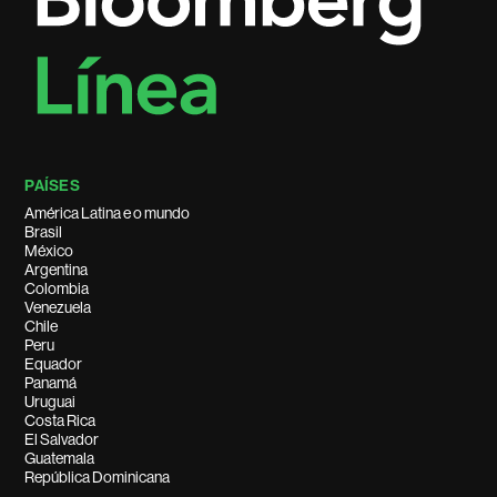
PAÍSES
América Latina e o mundo
Brasil
México
Argentina
Colombia
Venezuela
Chile
Peru
Equador
Panamá
Uruguai
Costa Rica
El Salvador
Guatemala
República Dominicana