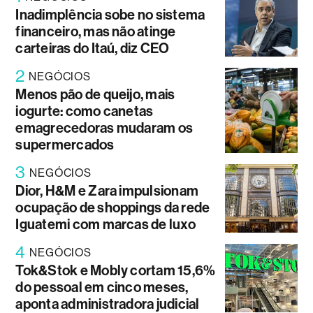
Inadimplência sobe no sistema
financeiro, mas não atinge
carteiras do Itaú, diz CEO
2
NEGÓCIOS
Menos pão de queijo, mais
iogurte: como canetas
emagrecedoras mudaram os
supermercados
3
NEGÓCIOS
Dior, H&M e Zara impulsionam
ocupação de shoppings da rede
Iguatemi com marcas de luxo
4
NEGÓCIOS
Tok&Stok e Mobly cortam 15,6%
do pessoal em cinco meses,
aponta administradora judicial