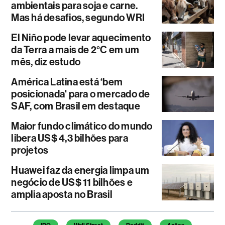
ambientais para soja e carne.
Mas há desafios, segundo WRI
El Niño pode levar aquecimento
da Terra a mais de 2°C em um
mês, diz estudo
América Latina está ‘bem
posicionada' para o mercado de
SAF, com Brasil em destaque
Maior fundo climático do mundo
libera US$ 4,3 bilhões para
projetos
Huawei faz da energia limpa um
negócio de US$ 11 bilhões e
amplia aposta no Brasil
Temas deste artigo