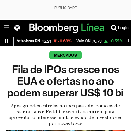
PUBLICIDADE
Login
robras PN
-0.68%
Vale ON
+0.55%
Itaú PN
42.21
76.73
42.87
MERCADOS
Fila de IPOs cresce nos
EUA e ofertas no ano
podem superar US$ 10 bi
Após grandes estreias no mês passado, como as de
Astera Labs e Reddit, executivos correm para
aproveitar o interesse ainda elevado de investidores
por novas teses