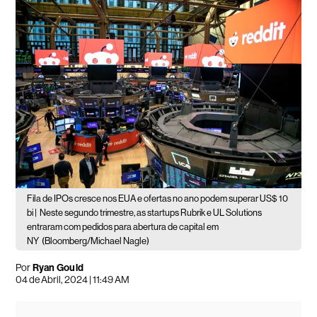
Fila de IPOs cresce nos EUA e ofertas no ano podem superar US$ 10
bi |
Neste segundo trimestre, as startups Rubrik e UL Solutions
entraram com pedidos para abertura de capital em
NY
(Bloomberg/Michael Nagle)
Por
Ryan Gould
04 de Abril, 2024 | 11:49 AM