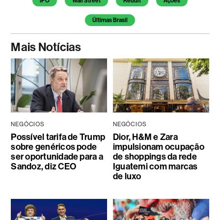
IPO
Wall Street
Reddit
Ações
Últimas Brasil
Mais Notícias
NEGÓCIOS
NEGÓCIOS
Possível tarifa de Trump
Dior, H&M e Zara
sobre genéricos pode
impulsionam ocupação
ser oportunidade para a
de shoppings da rede
Sandoz, diz CEO
Iguatemi com marcas
de luxo