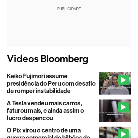
PUBLICIDADE
Keiko Fujimori assume
presidência do Peru com desafio
de romper instabilidade
A Tesla vendeu mais carros,
faturou mais, e ainda assim o
lucro despencou
O Pix virou o centro de uma
guerra comercial de bilhões de