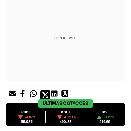
PUBLICIDADE
ÚLTIMAS
COTAÇÕES
RDDT
MSFT
MS
-3.08%
-0.50%
+1.22%
155.035
490.22
219.69