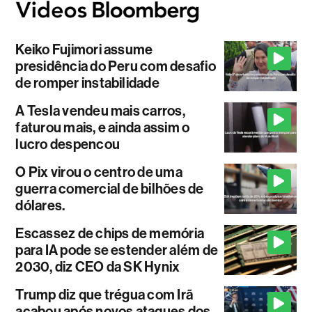
Keiko Fujimori assume
presidência do Peru com desafio
de romper instabilidade
A Tesla vendeu mais carros,
faturou mais, e ainda assim o
lucro despencou
O Pix virou o centro de uma
guerra comercial de bilhões de
dólares.
Escassez de chips de memória
para IA pode se estender além de
2030, diz CEO da SK Hynix
Trump diz que trégua com Irã
acabou após novos ataques dos