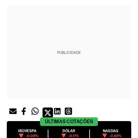
PUBLICIDADE
ÚLTIMAS
COTAÇÕES
IBOVESPA
DÓLAR
NASDAQ
-0.09%
-0.11%
-0.83%