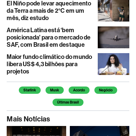
El Niño pode levar aquecimento
da Terra a mais de 2°C em um
mês, diz estudo
América Latina está ‘bem
posicionada' para o mercado de
SAF, com Brasil em destaque
Maior fundo climático do mundo
libera US$ 4,3 bilhões para
projetos
Temas deste artigo
Starlink
Musk
Acordo
Negócio
Últimas Brasil
Mais Notícias