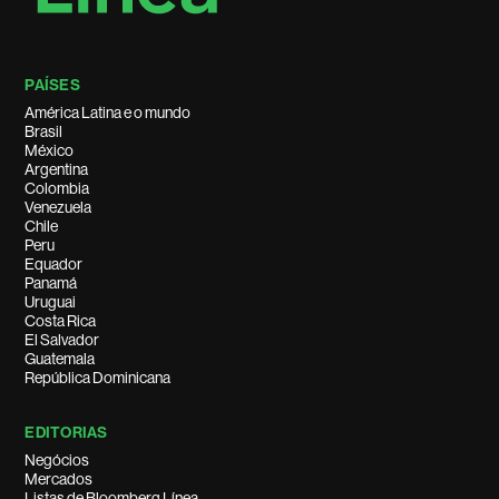
PAÍSES
América Latina e o mundo
Brasil
México
Argentina
Colombia
Venezuela
Chile
Peru
Equador
Panamá
Uruguai
Costa Rica
El Salvador
Guatemala
República Dominicana
EDITORIAS
Negócios
Mercados
Listas de Bloomberg Línea