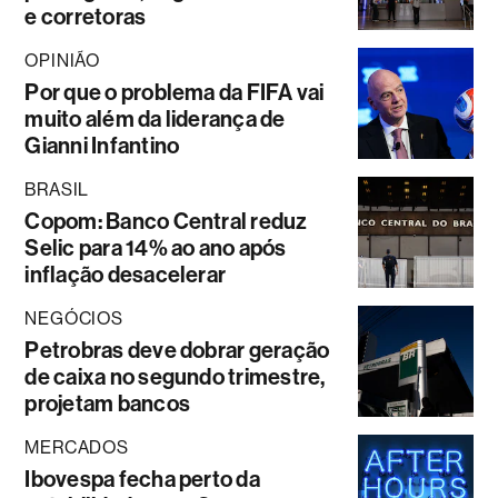
e corretoras
OPINIÃO
Por que o problema da FIFA vai
muito além da liderança de
Gianni Infantino
BRASIL
Copom: Banco Central reduz
Selic para 14% ao ano após
inflação desacelerar
NEGÓCIOS
Petrobras deve dobrar geração
de caixa no segundo trimestre,
projetam bancos
MERCADOS
Ibovespa fecha perto da