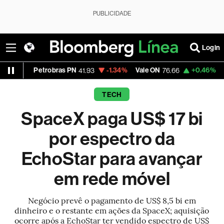
PUBLICIDADE
Login
Petrobras PN
-1.34%
Vale ON
+0.46%
Itaú PN
41.93
76.66
42
TECH
SpaceX paga US$ 17 bi
por espectro da
EchoStar para avançar
em rede móvel
Negócio prevê o pagamento de US$ 8,5 bi em
dinheiro e o restante em ações da SpaceX; aquisição
ocorre após a EchoStar ter vendido espectro de US$