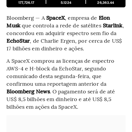
177,726.17
5.1224
26,363.44
Bloomberg — A
SpaceX
, empresa de
Elon
Musk
que controla a rede de satélites
Starlink
,
concordou em adquirir espectro sem fio da
EchoStar
, de Charlie Ergen, por cerca de US$
17 bilhões em dinheiro e ações.
A SpaceX comprou as licenças de espectro
AWS-4 e H-block da EchoStar, segundo
comunicado desta segunda-feira, que
confirmou uma reportagem anterior da
Bloomberg News
. O pagamento será de até
US$ 8,5 bilhões em dinheiro e até US$ 8,5
bilhões em ações da SpaceX.