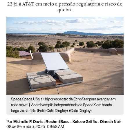
23 bi à AT&T em meio a pressão regulatória e risco de
quebra
SpaceX paga US$ 17 bi por espectro da EchoStar para avançar em
rede móvel |
Acordo amplia independência da SpaceX em banda
larga via satélite (Foto: Cate Dingley)
(Cate Dingley)
Por
Michelle F. Davis - Reshmi Basu - Kelcee Griffis - Dinesh Nair
08 de Setembro, 2025 | 09:58 AM