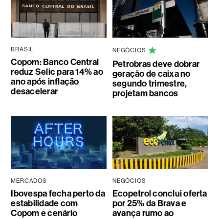
BRASIL
NEGÓCIOS
Copom: Banco Central
Petrobras deve dobrar
reduz Selic para 14% ao
geração de caixa no
ano após inflação
segundo trimestre,
desacelerar
projetam bancos
MERCADOS
NEGÓCIOS
Ibovespa fecha perto da
Ecopetrol conclui oferta
estabilidade com
por 25% da Brava e
Copom e cenário
avança rumo ao