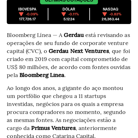
IBOVESPA
DÓLAR
NASDAQ
-0.09%
-0.11%
-0.83%
177,726.17
5.1224
26,363.44
Bloomberg Línea — A
Gerdau
está revisando as
operações de seu fundo de corporate venture
capital (CVC), o
Gerdau Next Ventures
, que foi
criado em 2019 com capital comprometido de
US$ 80 milhões, de acordo com fontes ouvidas
pela
Bloomberg Línea
.
Ao longo dos anos, a gigante do aço montou
um portfólio que chegou a 11 startups
investidas, negócios para os quais a empresa
procura compradores no momento, segundo
as mesmas fontes. As negociações estão a
cargo da
Primus Ventures
, anteriormente
conhecida como Catarina Capital.