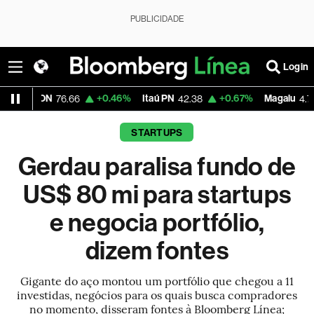
PUBLICIDADE
Login
+0.46%
Itaú PN
+0.67%
Magalu
-2.64%
.66
42.38
4.79
STARTUPS
Gerdau paralisa fundo de
US$ 80 mi para startups
e negocia portfólio,
dizem fontes
Gigante do aço montou um portfólio que chegou a 11
investidas, negócios para os quais busca compradores
no momento, disseram fontes à Bloomberg Línea;