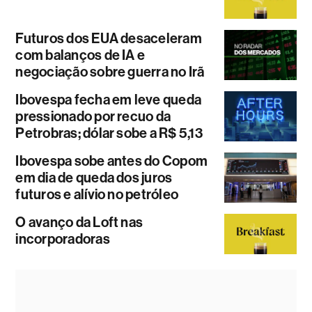
Futuros dos EUA desaceleram
com balanços de IA e
negociação sobre guerra no Irã
Ibovespa fecha em leve queda
pressionado por recuo da
Petrobras; dólar sobe a R$ 5,13
Ibovespa sobe antes do Copom
em dia de queda dos juros
futuros e alívio no petróleo
O avanço da Loft nas
incorporadoras