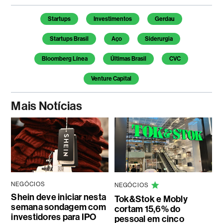
Temas deste artigo
Startups
Investimentos
Gerdau
Startups Brasil
Aço
Siderurgia
Bloomberg Línea
Últimas Brasil
CVC
Venture Capital
Mais Notícias
NEGÓCIOS
NEGÓCIOS
Shein deve iniciar nesta
Tok&Stok e Mobly
semana sondagem com
cortam 15,6% do
investidores para IPO
pessoal em cinco