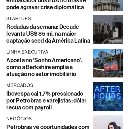
embaixador dos EUA no Brasil e
pode agravar crise diplomática
STARTUPS
Rodadas da semana: Decade
levanta US$ 85 mi, na maior
captação seed da América Latina
LINHA EXECUTIVA
Aposta no ‘Sonho Americano’:
como a Berkshire amplia a
atuação no setor imobiliário
MERCADOS
Ibovespa cai 1,7% pressionado
por Petrobras e varejistas; dólar
recua com payroll
NEGÓCIOS
Petrobras vê oportunidades com