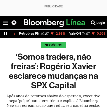
PUBLICIDADE
Login
etrobras PN
-2.99%
Vale ON
-0.56%
Itaú PN
40.87
74.97
40.
NEGÓCIOS
‘Somos traders, não
freiras’: Rogério Xavier
esclarece mudanças na
SPX Capital
Após anos de retornos abaixo do esperado, executivo
nega ‘golpe’ para derrubá-lo e explica à Bloomberg
News a reorganização que reduz seu papel na gestão