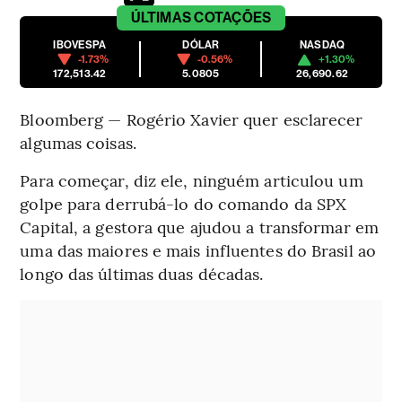
ÚLTIMAS
COTAÇÕES
IBOVESPA
DÓLAR
NASDAQ
-1.73%
-0.56%
+1.30%
172,513.42
5.0805
26,690.62
Bloomberg — Rogério Xavier quer esclarecer
algumas coisas.
Para começar, diz ele, ninguém articulou um
golpe para derrubá-lo do comando da SPX
Capital, a gestora que ajudou a transformar em
uma das maiores e mais influentes do Brasil ao
longo das últimas duas décadas.