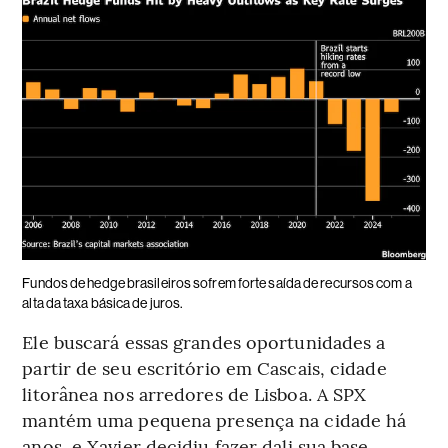
Fundos de hedge brasileiros sofrem forte saída de recursos com a
alta da taxa básica de juros.
Ele buscará essas grandes oportunidades a
partir de seu escritório em Cascais, cidade
litorânea nos arredores de Lisboa. A SPX
mantém uma pequena presença na cidade há
anos, e Xavier decidiu fazer dali sua base