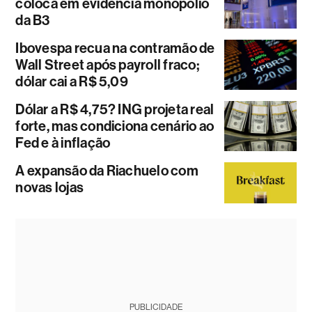
coloca em evidência monopólio
da B3
Ibovespa recua na contramão de
Wall Street após payroll fraco;
dólar cai a R$ 5,09
Dólar a R$ 4,75? ING projeta real
forte, mas condiciona cenário ao
Fed e à inflação
A expansão da Riachuelo com
novas lojas
PUBLICIDADE