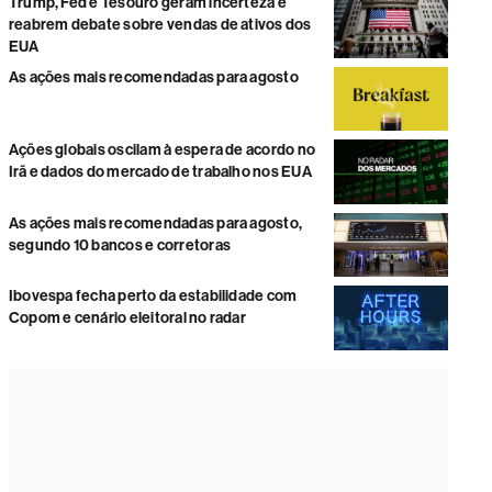
Trump, Fed e Tesouro geram incerteza e
reabrem debate sobre vendas de ativos dos
EUA
As ações mais recomendadas para agosto
Ações globais oscilam à espera de acordo no
Irã e dados do mercado de trabalho nos EUA
As ações mais recomendadas para agosto,
segundo 10 bancos e corretoras
Ibovespa fecha perto da estabilidade com
Copom e cenário eleitoral no radar