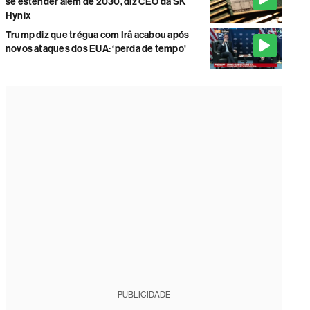
se estender além de 2030, diz CEO da SK
Hynix
Trump diz que trégua com Irã acabou após
novos ataques dos EUA: ‘perda de tempo'
PUBLICIDADE