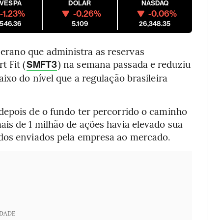
OVESPA
DÓLAR
NASDAQ
-1.23%
-0.26%
-0.06%
,546.36
5.109
26,348.35
rano que administra as reservas
 Fit (
) na semana passada e reduziu
SMFT3
ixo do nível que a regulação brasileira
depois de o fundo ter percorrido o caminho
ais de 1 milhão de ações havia elevado sua
ados enviados pela empresa ao mercado.
IDADE