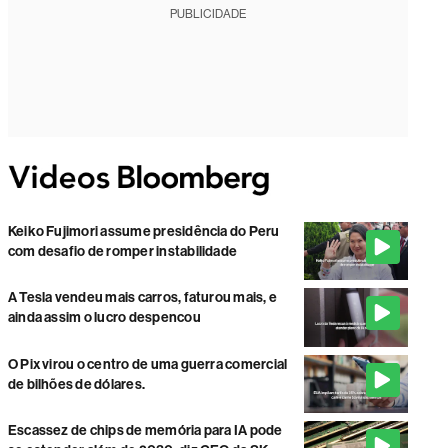
PUBLICIDADE
Keiko Fujimori assume presidência do Peru
com desafio de romper instabilidade
A Tesla vendeu mais carros, faturou mais, e
ainda assim o lucro despencou
O Pix virou o centro de uma guerra comercial
de bilhões de dólares.
Escassez de chips de memória para IA pode