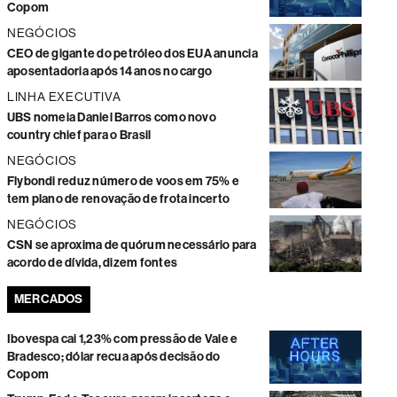
Copom
NEGÓCIOS
CEO de gigante do petróleo dos EUA anuncia
aposentadoria após 14 anos no cargo
LINHA EXECUTIVA
UBS nomeia Daniel Barros como novo
country chief para o Brasil
NEGÓCIOS
Flybondi reduz número de voos em 75% e
tem plano de renovação de frota incerto
NEGÓCIOS
CSN se aproxima de quórum necessário para
acordo de dívida, dizem fontes
MERCADOS
Ibovespa cai 1,23% com pressão de Vale e
Bradesco; dólar recua após decisão do
Copom