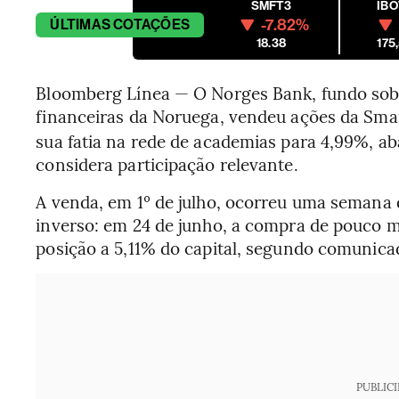
SMFT3
IB
-7.82%
ÚLTIMAS
COTAÇÕES
18.38
175
Bloomberg Línea — O Norges Bank, fundo sobe
financeiras da Noruega, vendeu ações da Smart
sua fatia na rede de academias para 4,99%, aba
considera participação relevante.
A venda, em 1º de julho, ocorreu uma semana 
inverso: em 24 de junho, a compra de pouco m
posição a 5,11% do capital, segundo comunic
PUBLIC