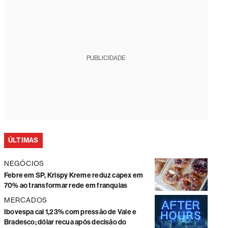
PUBLICIDADE
ÚLTIMAS
NEGÓCIOS
Febre em SP, Krispy Kreme reduz capex em
70% ao transformar rede em franquias
MERCADOS
Ibovespa cai 1,23% com pressão de Vale e
Bradesco; dólar recua após decisão do