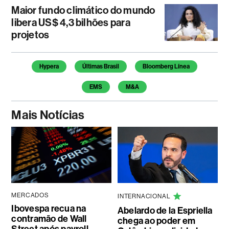
Maior fundo climático do mundo
libera US$ 4,3 bilhões para
projetos
Temas deste artigo
Hypera
Últimas Brasil
Bloomberg Línea
EMS
M&A
Mais Notícias
MERCADOS
INTERNACIONAL
Ibovespa recua na
Abelardo de la Espriella
contramão de Wall
chega ao poder em
Street após payroll