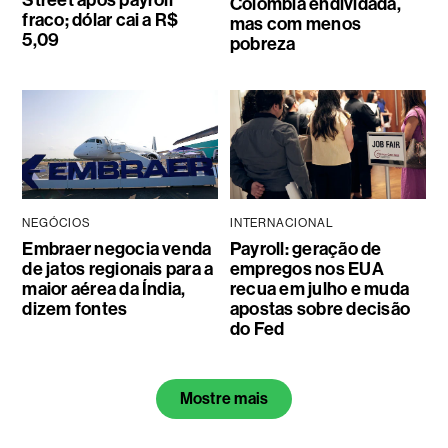
Colômbia endividada,
fraco; dólar cai a R$
mas com menos
5,09
pobreza
NEGÓCIOS
INTERNACIONAL
Embraer negocia venda
Payroll: geração de
de jatos regionais para a
empregos nos EUA
maior aérea da Índia,
recua em julho e muda
dizem fontes
apostas sobre decisão
do Fed
Mostre mais