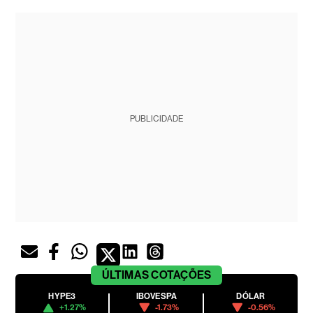
PUBLICIDADE
ÚLTIMAS
COTAÇÕES
HYPE3
IBOVESPA
DÓLAR
+1.27%
-1.73%
-0.56%