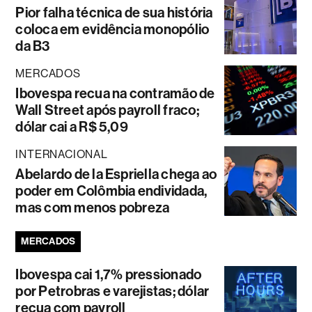
Pior falha técnica de sua história
coloca em evidência monopólio
da B3
MERCADOS
Ibovespa recua na contramão de
Wall Street após payroll fraco;
dólar cai a R$ 5,09
INTERNACIONAL
Abelardo de la Espriella chega ao
poder em Colômbia endividada,
mas com menos pobreza
MERCADOS
Ibovespa cai 1,7% pressionado
por Petrobras e varejistas; dólar
recua com payroll