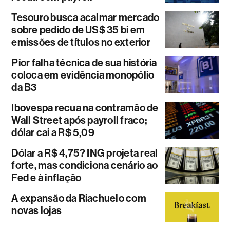
Tesouro busca acalmar mercado
sobre pedido de US$ 35 bi em
emissões de títulos no exterior
Pior falha técnica de sua história
coloca em evidência monopólio
da B3
Ibovespa recua na contramão de
Wall Street após payroll fraco;
dólar cai a R$ 5,09
Dólar a R$ 4,75? ING projeta real
forte, mas condiciona cenário ao
Fed e à inflação
A expansão da Riachuelo com
novas lojas