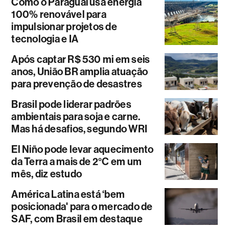
Como o Paraguai usa energia
100% renovável para
impulsionar projetos de
tecnologia e IA
Após captar R$ 530 mi em seis
anos, União BR amplia atuação
para prevenção de desastres
Brasil pode liderar padrões
ambientais para soja e carne.
Mas há desafios, segundo WRI
El Niño pode levar aquecimento
da Terra a mais de 2°C em um
mês, diz estudo
América Latina está ‘bem
posicionada' para o mercado de
SAF, com Brasil em destaque