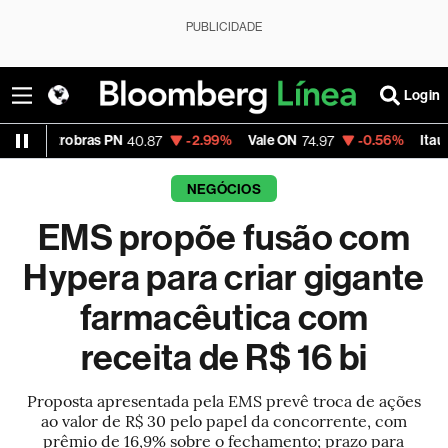
PUBLICIDADE
Login
ras PN
-2.99%
Vale ON
-0.56%
Itaú PN
40.87
74.97
40.75
NEGÓCIOS
EMS propõe fusão com
Hypera para criar gigante
farmacêutica com
receita de R$ 16 bi
Proposta apresentada pela EMS prevê troca de ações
ao valor de R$ 30 pelo papel da concorrente, com
prêmio de 16,9% sobre o fechamento; prazo para