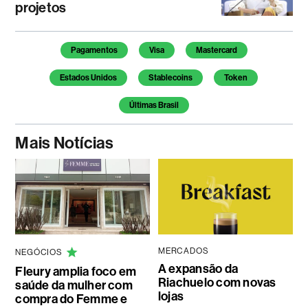
projetos
Temas deste artigo
Pagamentos
Visa
Mastercard
Estados Unidos
Stablecoins
Token
Últimas Brasil
Mais Notícias
MERCADOS
NEGÓCIOS
A expansão da
Fleury amplia foco em
Riachuelo com novas
saúde da mulher com
lojas
compra do Femme e