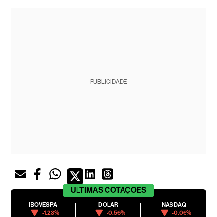
PUBLICIDADE
ÚLTIMAS
COTAÇÕES
IBOVESPA
DÓLAR
NASDAQ
-1.23%
-0.56%
-0.06%