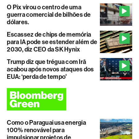
O Pix virou o centro de uma
guerra comercial de bilhões de
dólares.
Escassez de chips de memória
para IA pode se estender além de
2030, diz CEO da SK Hynix
Trump diz que trégua com Irã
acabou após novos ataques dos
EUA: ‘perda de tempo'
Como o Paraguai usa energia
100% renovável para
impulsionar projetos de