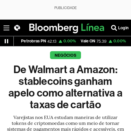
PUBLICIDADE
Login
Petrobras PN
0.00%
Vale ON
0.00%
Itaú PN
42.13
75.39
41.
NEGÓCIOS
De Walmart a Amazon:
stablecoins ganham
apelo como alternativa a
taxas de cartão
Varejistas nos EUA estudam maneiras de utilizar
tokens de criptomoedas como um meio de tornar
sistemas de pagamentos mais rápidos e acessíveis, em