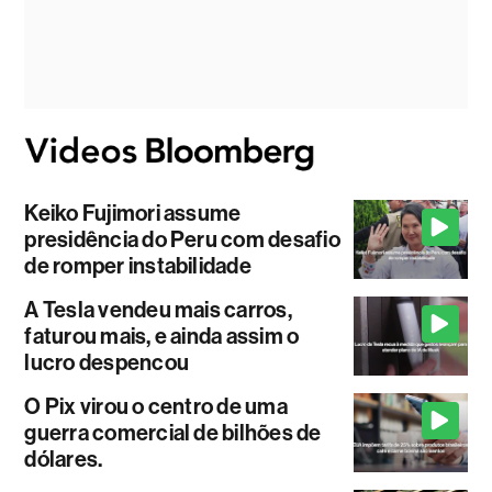
Keiko Fujimori assume
presidência do Peru com desafio
de romper instabilidade
A Tesla vendeu mais carros,
faturou mais, e ainda assim o
lucro despencou
O Pix virou o centro de uma
guerra comercial de bilhões de
dólares.