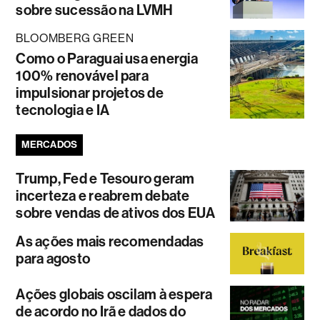
sobre sucessão na LVMH
BLOOMBERG GREEN
Como o Paraguai usa energia
100% renovável para
impulsionar projetos de
tecnologia e IA
MERCADOS
Trump, Fed e Tesouro geram
incerteza e reabrem debate
sobre vendas de ativos dos EUA
As ações mais recomendadas
para agosto
Ações globais oscilam à espera
de acordo no Irã e dados do