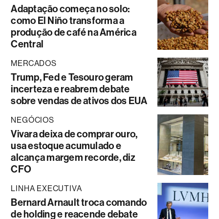
Adaptação começa no solo:
como El Niño transforma a
produção de café na América
Central
MERCADOS
Trump, Fed e Tesouro geram
incerteza e reabrem debate
sobre vendas de ativos dos EUA
NEGÓCIOS
Vivara deixa de comprar ouro,
usa estoque acumulado e
alcança margem recorde, diz
CFO
LINHA EXECUTIVA
Bernard Arnault troca comando
de holding e reacende debate