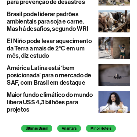
para prevenção de desastres
Brasil pode liderar padrões
ambientais para soja e carne.
Mas há desafios, segundo WRI
El Niño pode levar aquecimento
da Terra a mais de 2°C em um
mês, diz estudo
América Latina está ‘bem
posicionada' para o mercado de
SAF, com Brasil em destaque
Maior fundo climático do mundo
libera US$ 4,3 bilhões para
projetos
Temas deste artigo
Últimas Brasil
Anantara
Minor Hotels