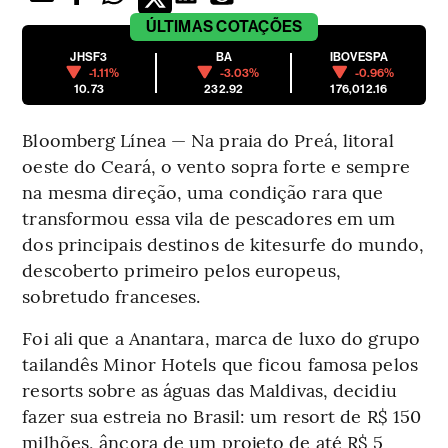
ÚLTIMAS
COTAÇÕES
JHSF3
BA
IBOVESPA
-1.11%
-3.03%
-0.96%
10.73
232.92
176,012.16
Bloomberg Línea — Na praia do Preá, litoral
oeste do Ceará, o vento sopra forte e sempre
na mesma direção, uma condição rara que
transformou essa vila de pescadores em um
dos principais destinos de kitesurfe do mundo,
descoberto primeiro pelos europeus,
sobretudo franceses.
Foi ali que a Anantara, marca de luxo do grupo
tailandês Minor Hotels que ficou famosa pelos
resorts sobre as águas das Maldivas, decidiu
fazer sua estreia no Brasil: um resort de R$ 150
milhões, âncora de um projeto de até R$ 5