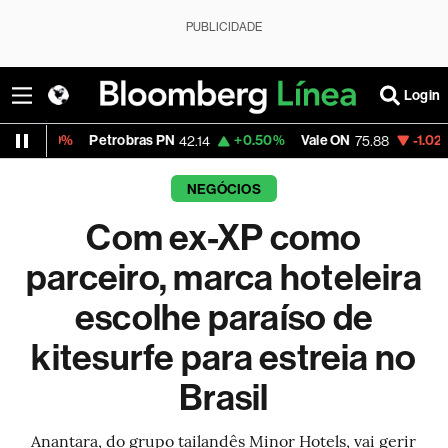
PUBLICIDADE
Login
robras PN
+0.50%
Vale ON
-1.02%
Itaú PN
42.14
75.88
42.21
NEGÓCIOS
Com ex-XP como
parceiro, marca hoteleira
escolhe paraíso de
kitesurfe para estreia no
Brasil
Anantara, do grupo tailandês Minor Hotels, vai gerir