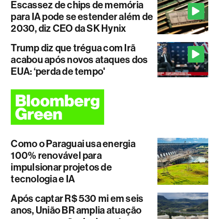
Escassez de chips de memória
para IA pode se estender além de
2030, diz CEO da SK Hynix
Trump diz que trégua com Irã
acabou após novos ataques dos
EUA: ‘perda de tempo'
Como o Paraguai usa energia
100% renovável para
impulsionar projetos de
tecnologia e IA
Após captar R$ 530 mi em seis
anos, União BR amplia atuação