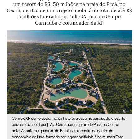
um resort de R$ 150 milhões na praia do Preá, no
Ceará, dentro de um projeto imobiliário total de até R$
5 bilhões liderado por Julio Capua, do Grupo
Carnaúba e cofundador da XP
Com ex-XP como sócio, marca hoteleira escolhe paraíso de kitesurfe
para estreia no Brasil |
Vila Carnaúba, na praia do Préa, no Ceará:
hotel Anantara, o primeiro do Brasil, será construído dentro de
condomínio de luxo, formado por lagoas artificiais, à beira-mar (Foto: