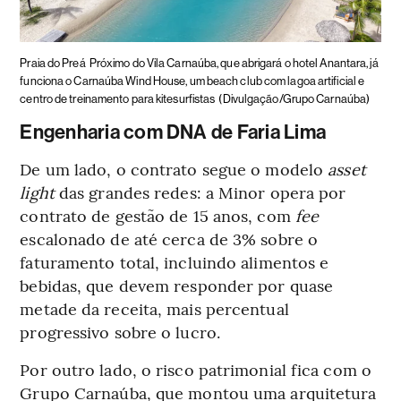
Praia do Preá
Próximo do Vila Carnaúba, que abrigará o hotel Anantara, já
funciona o Carnaúba Wind House, um beach club com lagoa artificial e
centro de treinamento para kitesurfistas
(Divulgação/Grupo Carnaúba)
Engenharia com DNA de Faria Lima
De um lado, o contrato segue o modelo
asset
light
das grandes redes: a Minor opera por
contrato de gestão de 15 anos, com
fee
escalonado de até cerca de 3% sobre o
faturamento total, incluindo alimentos e
bebidas, que devem responder por quase
metade da receita, mais percentual
progressivo sobre o lucro.
Por outro lado, o risco patrimonial fica com o
Grupo Carnaúba, que montou uma arquitetura