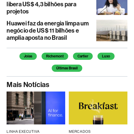
libera US$ 4,3 bilhões para
projetos
Huawei faz da energia limpa um
negócio de US$ 11 bilhões e
amplia aposta no Brasil
Temas deste artigo
Joias
Richemont
Cartier
Luxo
Últimas Brasil
Mais Notícias
LINHA EXECUTIVA
MERCADOS