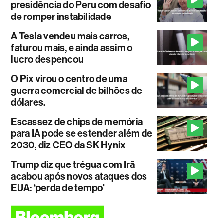
presidência do Peru com desafio
de romper instabilidade
A Tesla vendeu mais carros,
faturou mais, e ainda assim o
lucro despencou
O Pix virou o centro de uma
guerra comercial de bilhões de
dólares.
Escassez de chips de memória
para IA pode se estender além de
2030, diz CEO da SK Hynix
Trump diz que trégua com Irã
acabou após novos ataques dos
EUA: ‘perda de tempo'