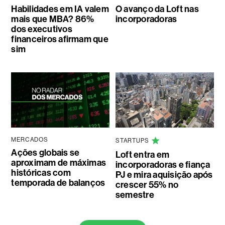
Habilidades em IA valem
O avanço da Loft nas
mais que MBA? 86%
incorporadoras
dos executivos
financeiros afirmam que
sim
MERCADOS
STARTUPS
Ações globais se
Loft entra em
aproximam de máximas
incorporadoras e fiança
históricas com
PJ e mira aquisição após
temporada de balanços
crescer 55% no
semestre