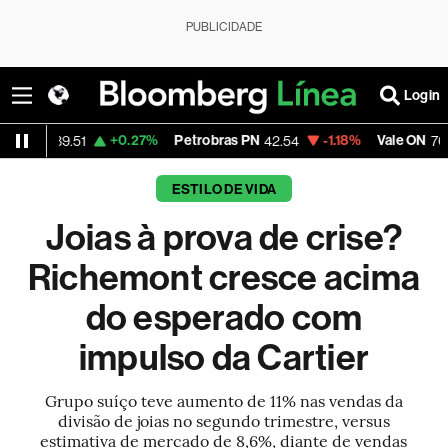
PUBLICIDADE
Login
+0.27%
Petrobras PN
-1.18%
Vale ON
+1.
.51
42.54
76.09
ESTILO DE VIDA
Joias à prova de crise?
Richemont cresce acima
do esperado com
impulso da Cartier
Grupo suíço teve aumento de 11% nas vendas da
divisão de joias no segundo trimestre, versus
estimativa de mercado de 8,6%, diante de vendas