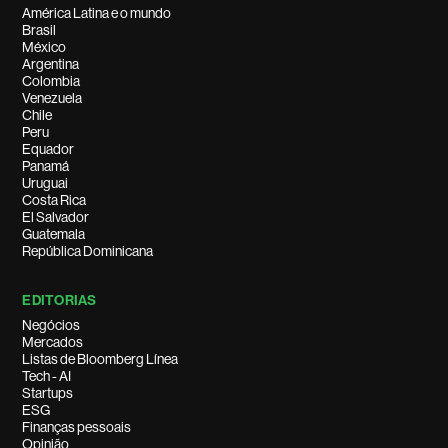
América Latina e o mundo
Brasil
México
Argentina
Colombia
Venezuela
Chile
Peru
Equador
Panamá
Uruguai
Costa Rica
El Salvador
Guatemala
República Dominicana
EDITORIAS
Negócios
Mercados
Listas de Bloomberg Línea
Tech - AI
Startups
ESG
Finanças pessoais
Opinião