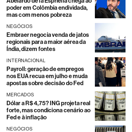
Abelardo de la Espriella chega ao
poder em Colômbia endividada,
mas com menos pobreza
NEGÓCIOS
Embraer negocia venda de jatos
regionais para a maior aérea da
Índia, dizem fontes
INTERNACIONAL
Payroll: geração de empregos
nos EUA recua em julho e muda
apostas sobre decisão do Fed
MERCADOS
Dólar a R$ 4,75? ING projeta real
forte, mas condiciona cenário ao
Fed e à inflação
NEGÓCIOS