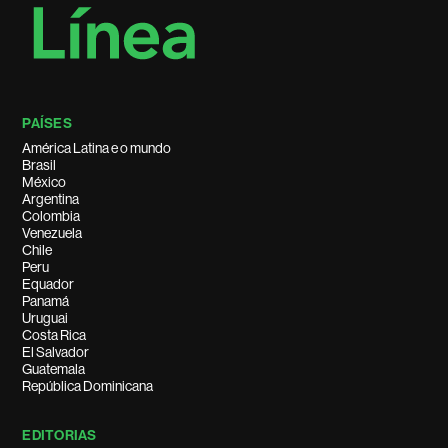
PAÍSES
América Latina e o mundo
Brasil
México
Argentina
Colombia
Venezuela
Chile
Peru
Equador
Panamá
Uruguai
Costa Rica
El Salvador
Guatemala
República Dominicana
EDITORIAS