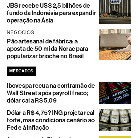
JBS recebe US$ 2,5 bilhões de
fundo da Indonésia para expandir
operação na Ásia
NEGÓCIOS
Pão artesanal de fábrica: a
aposta de 50 mi da Norac para
popularizar brioche no Brasil
MERCADOS
Ibovespa recua na contramão de
Wall Street após payroll fraco;
dólar cai a R$ 5,09
Dólar a R$ 4,75? ING projeta real
forte, mas condiciona cenário ao
Fed e à inflação