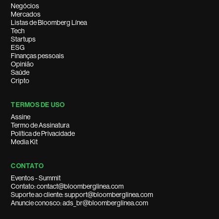
Negócios
Mercados
Listas de Bloomberg Línea
Tech
Startups
ESG
Finanças pessoais
Opinião
Saúde
Cripto
TERMOS DE USO
Assine
Termo de Assinatura
Política de Privacidade
Media Kit
CONTATO
Eventos - Summit
Contato: contact@bloomberglinea.com
Suporte ao cliente: support@bloomberglinea.com
Anuncie conosco: ads_br@bloomberglinea.com