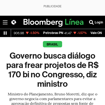
PUBLICIDADE
Login
-1.50%
Petrobras PN
-1.57%
Vale ON
-
,906.98
41.47
75.20
BRASIL
Governo busca diálogo
para frear projetos de R$
170 bi no Congresso, diz
ministro
Ministro do Planejamento, Bruno Moretti, diz que o
governo negocia com parlamentares para evitar a
aprovação definitiva de propostas sem fonte de