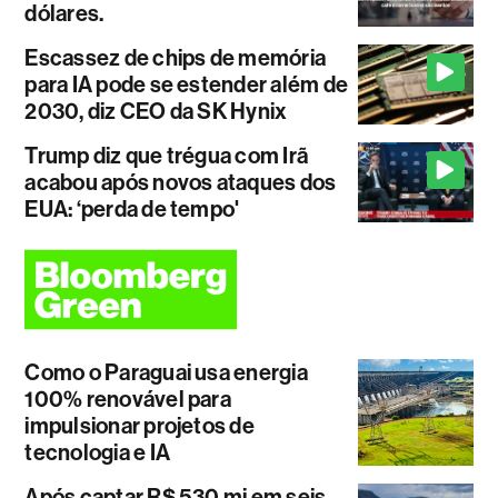
dólares.
Escassez de chips de memória
para IA pode se estender além de
2030, diz CEO da SK Hynix
Trump diz que trégua com Irã
acabou após novos ataques dos
EUA: ‘perda de tempo'
Como o Paraguai usa energia
100% renovável para
impulsionar projetos de
tecnologia e IA
Após captar R$ 530 mi em seis