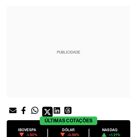
PUBLICIDADE
ÚLTIMAS
COTAÇÕES
IBOVESPA
DÓLAR
NASDAQ
-1.50%
-0.56%
+1.21%