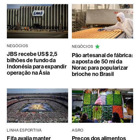
NEGÓCIOS
NEGÓCIOS
JBS recebe US$ 2,5
Pão artesanal de fábrica:
bilhões de fundo da
a aposta de 50 mi da
Indonésia para expandir
Norac para popularizar
operação na Ásia
brioche no Brasil
LINHA ESPORTIVA
AGRO
Fifa avalia manter
Preços dos alimentos