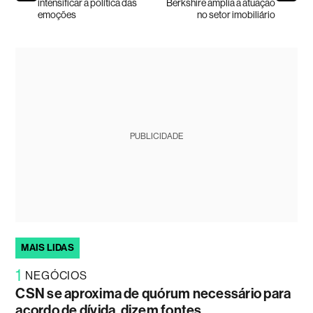
intensificar a política das
Berkshire amplia a atuação
emoções
no setor imobiliário
PUBLICIDADE
MAIS LIDAS
1
NEGÓCIOS
CSN se aproxima de quórum necessário para
acordo de dívida, dizem fontes