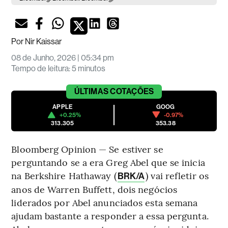
Por
Nir Kaissar
08 de Junho, 2026 | 05:34 pm
Tempo de leitura
:
5 minutos
ÚLTIMAS
COTAÇÕES
APPLE
GOOG
+0.25%
-0.97%
313.305
353.38
Bloomberg Opinion — Se estiver se
perguntando se a era Greg Abel que se inicia
na Berkshire Hathaway (
) vai refletir os
BRK/A
anos de Warren Buffett, dois negócios
liderados por Abel anunciados esta semana
ajudam bastante a responder a essa pergunta.