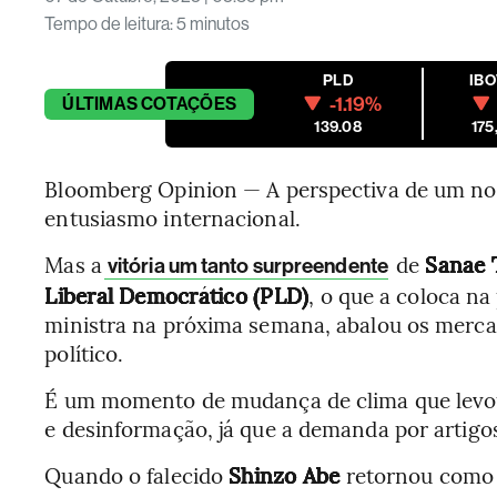
Tempo de leitura
:
5 minutos
PLD
IB
-1.19%
ÚLTIMAS
COTAÇÕES
139.08
175
Bloomberg Opinion — A perspectiva de um no
entusiasmo internacional.
Mas a
de
Sanae 
vitória um tanto surpreendente
Liberal Democrático (PLD)
, o que a coloca na
ministra na próxima semana, abalou os merca
político.
É um momento de mudança de clima que levou
e desinformação, já que a demanda por artigos
Quando o falecido
Shinzo Abe
retornou como 