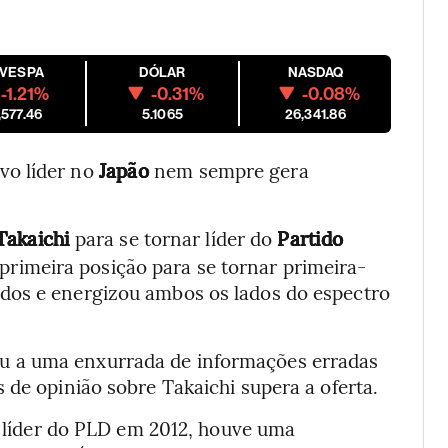
OVESPA
DÓLAR
NASDAQ
-1.21%
-0.31%
-0.08%
,577.46
5.1065
26,341.86
vo líder no
Japão
nem sempre gera
Takaichi
para se tornar líder do
Partido
 primeira posição para se tornar primeira-
dos e energizou ambos os lados do espectro
 a uma enxurrada de informações erradas
 de opinião sobre Takaichi supera a oferta.
líder do PLD em 2012, houve uma