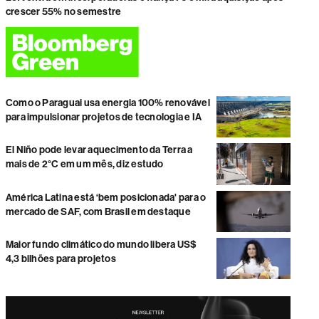
crescer 55% no semestre
Como o Paraguai usa energia 100% renovável
para impulsionar projetos de tecnologia e IA
El Niño pode levar aquecimento da Terra a
mais de 2°C em um mês, diz estudo
América Latina está ‘bem posicionada' para o
mercado de SAF, com Brasil em destaque
Maior fundo climático do mundo libera US$
4,3 bilhões para projetos