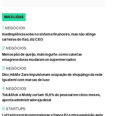
MAIS LIDAS
1
NEGÓCIOS
Inadimplência sobe no sistema financeiro, mas não atinge
carteiras do Itaú, diz CEO
2
NEGÓCIOS
Menos pão de queijo, mais iogurte: como canetas
emagrecedoras mudaram os supermercados
3
NEGÓCIOS
Dior, H&M e Zara impulsionam ocupação de shoppings da rede
Iguatemi com marcas de luxo
4
NEGÓCIOS
Tok&Stok e Mobly cortam 15,6% do pessoal em cinco meses,
aponta administradora judicial
5
STARTUPS
Loft entra em incorporadoras e fiança PJ e mira aquisição após