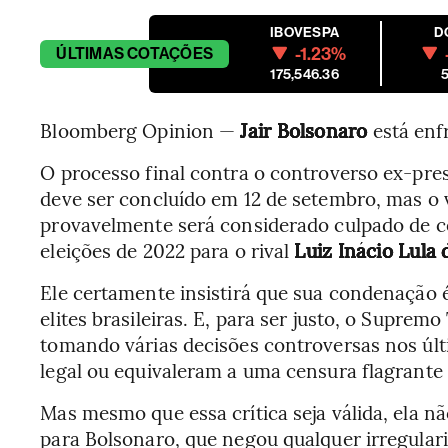
IBOVESPA
D
-1.23%
ÚLTIMAS
COTAÇÕES
175,546.36
5
Bloomberg Opinion —
Jair Bolsonaro
está enf
O processo final contra o controverso ex-pres
deve ser concluído em 12 de setembro, mas o v
provavelmente será considerado culpado de c
eleições de 2022 para o rival
Luiz Inácio Lula 
Ele certamente insistirá que sua condenação
elites brasileiras. E, para ser justo, o Supremo
tomando várias decisões controversas nos úl
legal ou equivaleram a uma censura flagrant
Mas mesmo que essa crítica seja válida, ela 
para Bolsonaro, que negou qualquer irregular