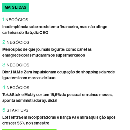
MAIS LIDAS
1
NEGÓCIOS
Inadimplência sobe no sistema financeiro, mas não atinge
carteiras do Itaú, diz CEO
2
NEGÓCIOS
Menos pão de queijo, mais iogurte: como canetas
emagrecedoras mudaram os supermercados
3
NEGÓCIOS
Dior, H&M e Zara impulsionam ocupação de shoppings da rede
Iguatemi com marcas de luxo
4
NEGÓCIOS
Tok&Stok e Mobly cortam 15,6% do pessoal em cinco meses,
aponta administradora judicial
5
STARTUPS
Loft entra em incorporadoras e fiança PJ e mira aquisição após
crescer 55% no semestre