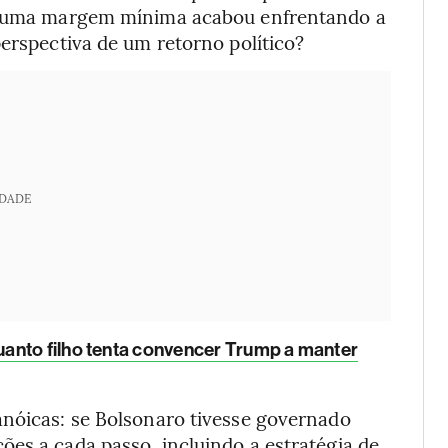
or uma margem mínima acabou enfrentando a
perspectiva de um retorno político?
IDADE
anto filho tenta convencer Trump a manter
anóicas: se Bolsonaro tivesse governado
es a cada passo, incluindo a estratégia de