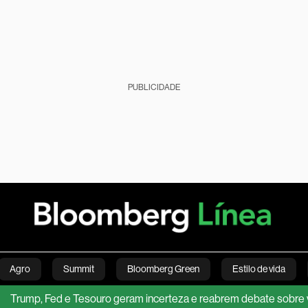
PUBLICIDADE
Agro
Summit
Bloomberg Green
Estilo de vida
 Fed e Tesouro geram incerteza e reabrem debate sobre vendas d
nanças pessoais
Viagens
Internacional
Brasil
S