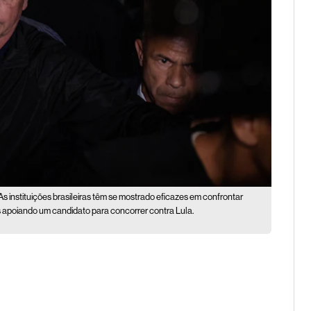
As instituições brasileiras têm se mostrado eficazes em confrontar
es apoiando um candidato para concorrer contra Lula.