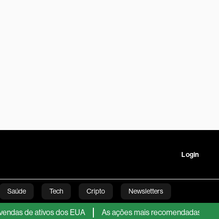
Login
Saúde
Tech
Cripto
Newsletters
e ativos dos EUA
As ações mais recomendadas para agosto
tartups
Linha Executiva
Opinião
Vídeos