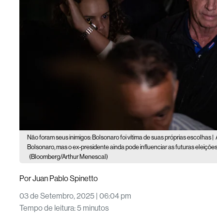
Não foram seus inimigos: Bolsonaro foi vítima de suas próprias escolhas |
Bolsonaro, mas o ex-presidente ainda pode influenciar as futuras eleiçõ
(Bloomberg/Arthur Menescal)
Por
Juan Pablo Spinetto
03 de Setembro, 2025 | 06:04 pm
Tempo de leitura
:
5 minutos