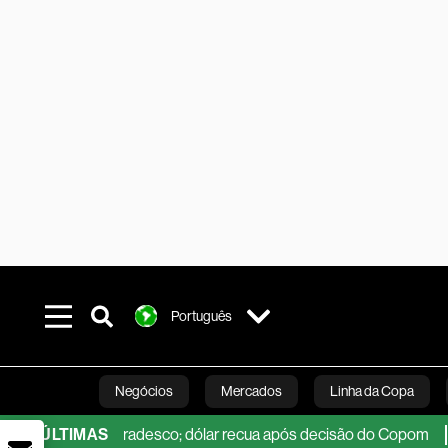
Português
Negócios
Mercados
Linha da Copa
 Vale e Bradesco; dólar recua após decisão do Copom
ÚLTIMAS
Trump,
Línea Studios
Podcasts
Inovação
Fi