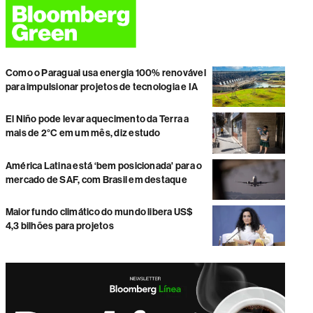
Como o Paraguai usa energia 100% renovável
para impulsionar projetos de tecnologia e IA
El Niño pode levar aquecimento da Terra a
mais de 2°C em um mês, diz estudo
América Latina está ‘bem posicionada' para o
mercado de SAF, com Brasil em destaque
Maior fundo climático do mundo libera US$
4,3 bilhões para projetos