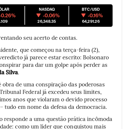
ÓLAR
NASDAQ
BTC/USD
-0.26%
-0.06%
-0.16%
.109
26,348.35
64,291.26
rentando seu acerto de contas.
idente, que começou na terça-feira (2),
eredicto já parece estar escrito: Bolsonaro
onspirar para dar um golpe após perder as
da Silva
.
 é obra de uma conspiração das poderosas
 Tribunal Federal já excedeu seus limites,
timos anos que violaram o devido processo
e – tudo em nome da defesa da democracia.
não responde a uma questão prática incômoda
idade: como um líder que conquistou mais